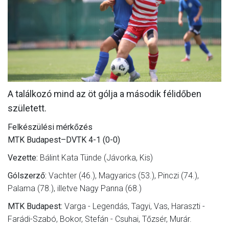
MÉRKŐZÉSEK
JELENTKEZÉS
KLUB
GALÉRIA
A találkozó mind az öt gólja a második félidőben
SZURKOLÓI ÉLMÉNYEK
született.
SAJTÓ
Felkészülési mérkőzés
MTK Budapest–DVTK 4-1 (0-0)
Vezette:
Bálint Kata Tünde (Jávorka, Kis)
Gólszerző:
Vachter (46.), Magyarics (53.), Pinczi (74.),
Palama (78.), illetve Nagy Panna (68.)
MTK Budapest:
Varga - Legendás, Tagyi, Vas, Haraszti -
Farádi-Szabó, Bokor, Stefán - Csuhai, Tőzsér, Murár.