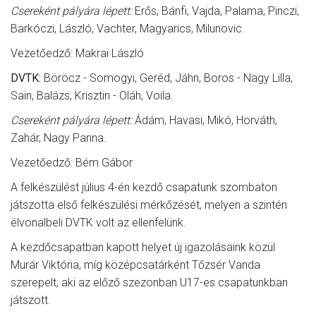
Csereként pályára lépett:
Erős, Bánfi, Vajda, Palama, Pinczi,
Barkóczi, László, Vachter, Magyarics, Milunovic.
Vezetőedző: Makrai László
DVTK:
Böröcz - Somogyi, Geréd, Jáhn, Boros - Nagy Lilla,
Sain, Balázs, Krisztin - Oláh, Voila.
Csereként pályára lépett:
Ádám, Havasi, Mikó, Horváth,
Zahár, Nagy Panna.
Vezetőedző: Bém Gábor
A felkészülést július 4-én kezdő csapatunk szombaton
játszotta első felkészülési mérkőzését, melyen a szintén
élvonalbeli DVTK volt az ellenfelünk.
A kezdőcsapatban kapott helyet új igazolásaink közül
Murár Viktória, míg középcsatárként Tőzsér Vanda
szerepelt, aki az előző szezonban U17-es csapatunkban
játszott.