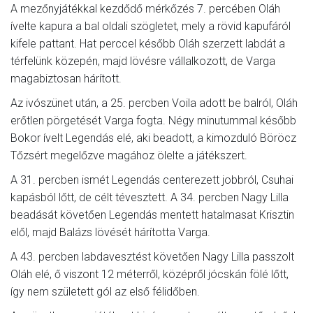
A mezőnyjátékkal kezdődő mérkőzés 7. percében Oláh
ívelte kapura a bal oldali szögletet, mely a rövid kapufáról
kifele pattant. Hat perccel később Oláh szerzett labdát a
térfelünk közepén, majd lövésre vállalkozott, de Varga
magabiztosan hárított.
Az ivószünet után, a 25. percben Voila adott be balról, Oláh
erőtlen pörgetését Varga fogta. Négy minutummal később
Bokor ívelt Legendás elé, aki beadott, a kimozduló Böröcz
Tőzsért megelőzve magához ölelte a játékszert.
A 31. percben ismét Legendás centerezett jobbról, Csuhai
kapásból lőtt, de célt tévesztett. A 34. percben Nagy Lilla
beadását követően Legendás mentett hatalmasat Krisztin
elől, majd Balázs lövését hárította Varga.
A 43. percben labdavesztést követően Nagy Lilla passzolt
Oláh elé, ő viszont 12 méterről, középről jócskán fölé lőtt,
így nem született gól az első félidőben.