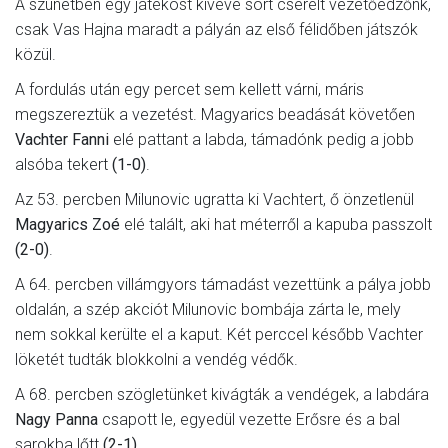
A szünetben egy játékost kivéve sort cserélt vezetőedzőnk,
csak Vas Hajna maradt a pályán az első félidőben játszók
közül.
A fordulás után egy percet sem kellett várni, máris
megszereztük a vezetést. Magyarics beadását követően
Vachter Fanni
elé pattant a labda, támadónk pedig a jobb
alsóba tekert
(1-0)
.
Az 53. percben Milunovic ugratta ki Vachtert, ő önzetlenül
Magyarics Zoé
elé talált, aki hat méterről a kapuba passzolt
(2-0)
.
A 64. percben villámgyors támadást vezettünk a pálya jobb
oldalán, a szép akciót Milunovic bombája zárta le, mely
nem sokkal kerülte el a kaput. Két perccel később Vachter
löketét tudták blokkolni a vendég védők.
A 68. percben szögletünket kivágták a vendégek, a labdára
Nagy Panna
csapott le, egyedül vezette Erősre és a bal
sarokba lőtt
(2-1)
.