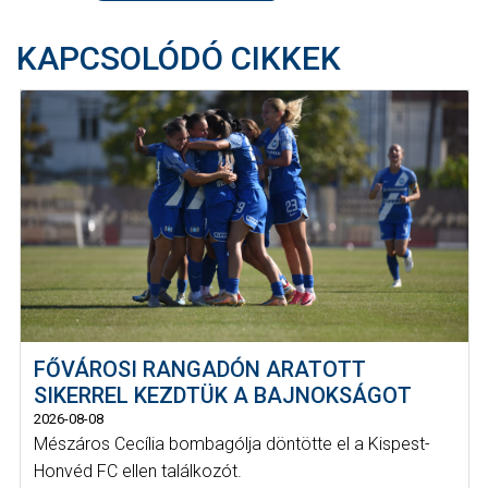
KAPCSOLÓDÓ CIKKEK
FŐVÁROSI RANGADÓN ARATOTT
SIKERREL KEZDTÜK A BAJNOKSÁGOT
2026-08-08
Mészáros Cecília bombagólja döntötte el a Kispest-
Honvéd FC ellen találkozót.