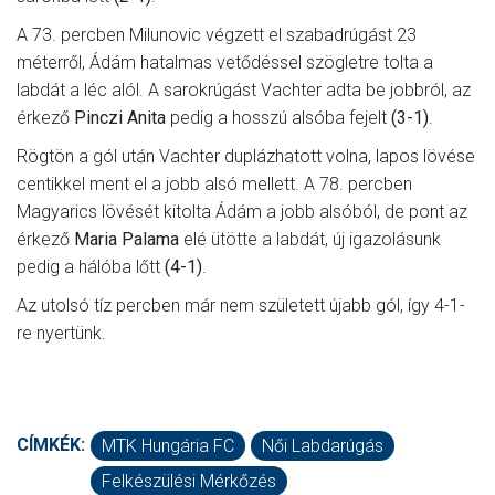
A 73. percben Milunovic végzett el szabadrúgást 23
méterről, Ádám hatalmas vetődéssel szögletre tolta a
labdát a léc alól. A sarokrúgást Vachter adta be jobbról, az
érkező
Pinczi Anita
pedig a hosszú alsóba fejelt
(3-1)
.
Rögtön a gól után Vachter duplázhatott volna, lapos lövése
centikkel ment el a jobb alsó mellett. A 78. percben
Magyarics lövését kitolta Ádám a jobb alsóból, de pont az
érkező
Maria Palama
elé ütötte a labdát, új igazolásunk
pedig a hálóba lőtt
(4-1)
.
Az utolsó tíz percben már nem született újabb gól, így 4-1-
re nyertünk.
CÍMKÉK:
MTK Hungária FC
Női Labdarúgás
Felkészülési Mérkőzés