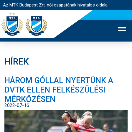
Az MTK Budapest Zrt. női csapatának hivatalos oldala
HÍREK
MTK TV
FÉRFI CSAPAT
AKADÉMIA
HÁROM GÓLLAL NYERTÜNK A
JEGYÉRTÉKESÍTÉS
WEBSHOP
STADION
DVTK ELLEN FELKÉSZÜLÉSI
EGYESÜLET
KAPCSOLAT
MÉRKŐZÉSEN
2022-07-16
NYITÓLAP
HÍREK
CSAPAT