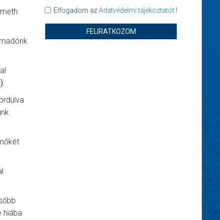
Elfogadom az
Adatvédelmi tájékoztatót
!
émeth
FELIRATKOZOM
támadónk
al
)
.
fordulva
unk
Emőkét
l
ésőbb
e hiába