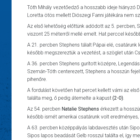
Tóth Mihály vezetőedző a hosszabb ideje hiányzó D
Loretta ötös mellett Diószegi Fanni játékára nem sz
Az első lehetőség előttünk adódott az 5. percben, 
viszont 25 méterről mellé emelt. Hat perccel később
A 21. percben Stephens tálalt Pápai elé, csatárunk
később megszereztük a vezetést, a szöglet után Cs
A 36. percben Stephens gurított középre, Legendás áll
Szemán-Tóth centerezett, Stephens a hosszún fejelt,
pihenőre.
A fordulást követően hat percet kellett várni az első
találta meg, ő pedig átemelte a kapust
(2-0)
.
Az 54. percben
Natalie Stephens
érkezett a hosszún
később ismét amerikai csatárunk volt eredményes, 
A 63. percben középpályás labdavesztés után Sipos
Sipos lapos beadását Gelb rosszul találta el, így m