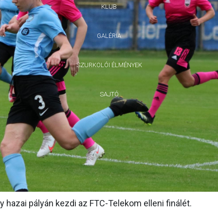
KLUB
GALÉRIA
SZURKOLÓI ÉLMÉNYEK
SAJTÓ
így hazai pályán kezdi az FTC-Telekom elleni finálét.