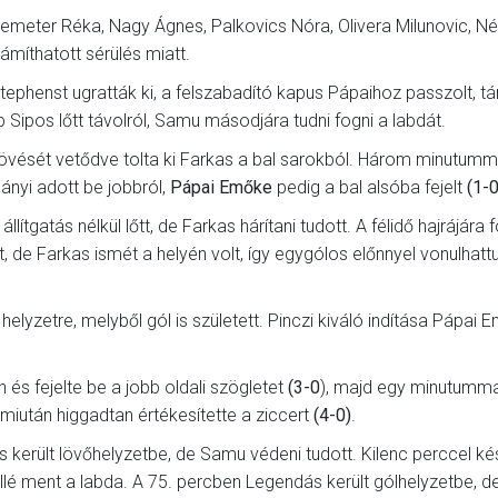
emeter Réka, Nagy Ágnes, Palkovics Nóra, Olivera Milunovic, N
ámíthatott sérülés miatt.
Stephenst ugratták ki, a felszabadító kapus Pápaihoz passzolt, 
 Sipos lőtt távolról, Samu másodjára tudni fogni a labdát.
 lövését vetődve tolta ki Farkas a bal sarokból. Három minutumm
ányi adott be jobbról,
Pápai Emőke
pedig a bal alsóba fejelt
(1-0
ítgatás nélkül lőtt, de Farkas hárítani tudott. A félidő hajrájára 
 de Farkas ismét a helyén volt, így egygólos előnnyel vonulhatt
 helyzetre, melyből gól is született. Pinczi kiváló indítása Pápai 
 és fejelte be a jobb oldali szögletet
(3-0
), majd egy minutumma
miután higgadtan értékesítette a ziccert
(4-0)
.
 került lövőhelyzetbe, de Samu védeni tudott. Kilenc perccel k
ellé ment a labda. A 75. percben Legendás került gólhelyzetbe, d