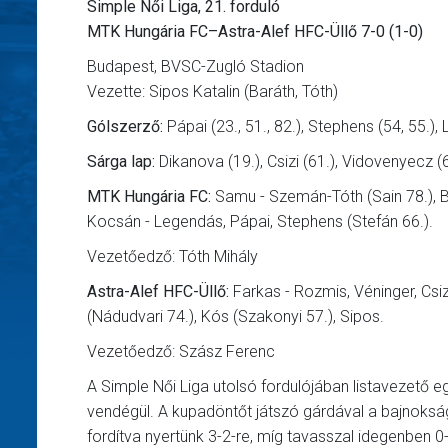
Simple Női Liga, 21. forduló
MTK Hungária FC–Astra-Alef HFC-Üllő 7-0 (1-0)
Budapest, BVSC-Zugló Stadion
Vezette: Sipos Katalin (Baráth, Tóth)
Gólszerző:
Pápai (23., 51., 82.), Stephens (54, 55.),
Sárga lap:
Dikanova (19.), Csizi (61.), Vidovenyecz (
MTK Hungária FC:
Samu - Szemán-Tóth (Sain 78.), Bo
Kocsán - Legendás, Pápai, Stephens (Stefán 66.).
Vezetőedző: Tóth Mihály
Astra-Alef HFC-Üllő:
Farkas - Rozmis, Véninger, Csiz
(Nádudvari 74.), Kós (Szakonyi 57.), Sipos.
Vezetőedző: Szász Ferenc
A Simple Női Liga utolsó fordulójában listavezető e
vendégül. A kupadöntőt játszó gárdával a bajnokság
fordítva nyertünk 3-2-re, míg tavasszal idegenben 0