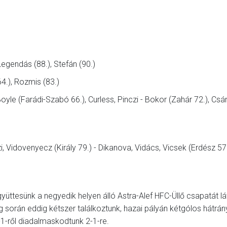
 Legendás (88.), Stefán (90.)
64.), Rozmis (83.)
yle (Farádi-Szabó 66.), Curless, Pinczi - Bokor (Zahár 72.), Csán
i, Vidovenyecz (Király 79.) - Dikanova, Vidács, Vicsek (Erdész 57.
gyüttesünk a negyedik helyen álló Astra-Alef HFC-Üllő csapatát lá
 során eddig kétszer találkoztunk, hazai pályán kétgólos hátrán
-1-ről diadalmaskodtunk 2-1-re.