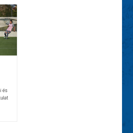
i és
kulat