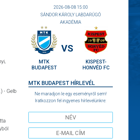
2026-08-08 15:00
SÁNDOR KÁROLY LABDARÚGÓ
AKADÉMIA
VS
yi,
MTK
KISPEST-
BUDAPEST
HONVÉD FC
MTK BUDAPEST HÍRLEVÉL
) - Gelb
Ne maradjon le egy eseményről sem!
Iratkozzon fel ingyenes hírlevelünkre:
tta
yból