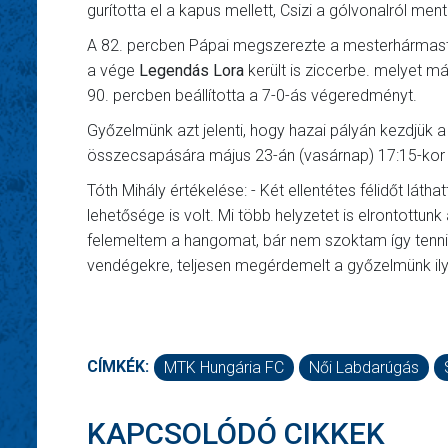
gurította el a kapus mellett, Csizi a gólvonalról ment
A 82. percben Pápai megszerezte a mesterhármast,
a vége
Legendás Lora
került is ziccerbe. melyet má
90. percben beállította a 7-0-ás végeredményt.
Győzelmünk azt jelenti, hogy hazai pályán kezdjük a
összecsapására május 23-án (vasárnap) 17:15-kor k
Tóth Mihály értékelése: - Két ellentétes félidőt látha
lehetősége is volt. Mi több helyzetet is elrontottu
felemeltem a hangomat, bár nem szoktam így tenni, 
vendégekre, teljesen megérdemelt a győzelmünk ily
CÍMKÉK:
MTK Hungária FC
Női Labdarúgás
KAPCSOLÓDÓ CIKKEK