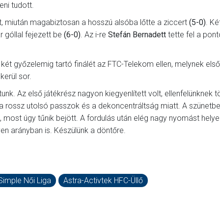
eni tudott.
 miután magabiztosan a hosszú alsóba lőtte a ziccert
(5-0)
. Ké
r góllal fejezett be
(6-0)
. Az i-re
Stefán Bernadett
tette fel a pont
 két győzelemig tartó finálét az FTC-Telekom ellen, melynek első
erül sor.
ttunk. Az első játékrész nagyon kiegyenlített volt, ellenfelünknek 
nk a rossz utolsó passzok és a dekoncentráltság miatt. A szünetb
most úgy tűnik bejött. A fordulás után elég nagy nyomást helye
en arányban is. Készülünk a döntőre.
Simple Női Liga
Astra-Activtek HFC-Üllő