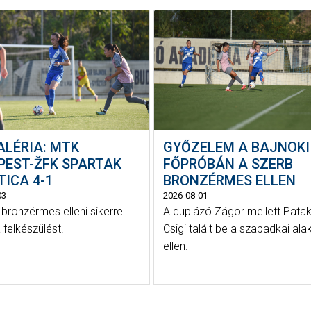
ALÉRIA: MTK
GYŐZELEM A BAJNOKI
PEST-ŽFK SPARTAK
FŐPRÓBÁN A SZERB
ICA 4-1
BRONZÉRMES ELLEN
03
2026-08-01
 bronzérmes elleni sikerrel
A duplázó Zágor mellett Patak
 felkészülést.
Csigi talált be a szabadkai ala
ellen.