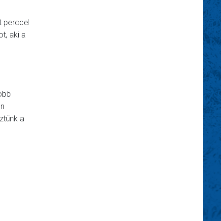
t perccel
ot, aki a
több
en
ztünk a