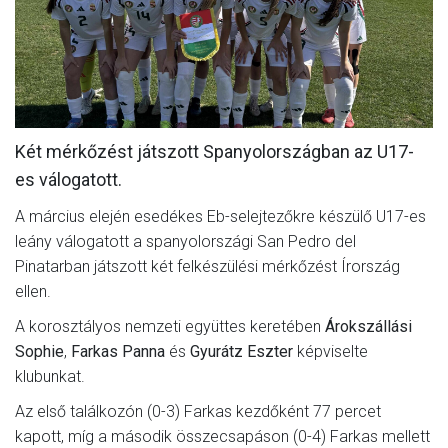
MÉRKŐZÉSEK
JELENTKEZÉS
KLUB
GALÉRIA
Két mérkőzést játszott Spanyolországban az U17-
es válogatott.
SZURKOLÓI ÉLMÉNYEK
A március elején esedékes Eb-selejtezőkre készülő U17-es
SAJTÓ
leány válogatott a spanyolországi San Pedro del
Pinatarban játszott két felkészülési mérkőzést Írország
ellen.
A korosztályos nemzeti együttes keretében
Árokszállási
Sophie
,
Farkas Panna
és
Gyurátz Eszter
képviselte
klubunkat.
Az első találkozón (0-3) Farkas kezdőként 77 percet
kapott, míg a második összecsapáson (0-4) Farkas mellett