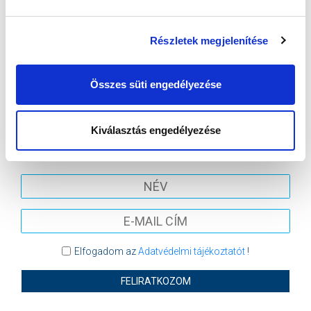
VS
Részletek megjelenítése
VIDEOTON FC FEHÉRVÁR
MTK BUDAPEST
Összes süti engedélyezése
MTK BUDAPEST HÍRLEVÉL
Kiválasztás engedélyezése
Ne maradjon le egy eseményről sem! Iratkozzon fel ingyenes
hírlevelünkre:
Elfogadom az
Adatvédelmi tájékoztatót
!
FELIRATKOZOM