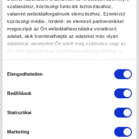
szabásához, közösségi funkciók biztosításához,
valamint weboldalforgalmunk elemzéséhez. Ezenkívül
közösségi média-, hirdető- és elemező partnereinkkel
megosztjuk az Ön weboldalhasználatra vonatkozó
adatait, akik kombinálhatják az adatokat más olyan
adatokkal, amelyeket Ön adott meg számukra vagy az
Ön által használt más szolgáltatásokból gyűjtöttek. A
weboldalon való böngészés folytatásával Ön hozzájárul a
sütik használatához.
Hozzájárulás
Elengedhetetlen
kiválasztása
Beállítások
Statisztikai
KÖVETKEZŐ MÉRKŐZÉS
2026-08-16 00:00
Marketing
SZÉKESFEHÉRVÁRI SÓSTÓI STADION