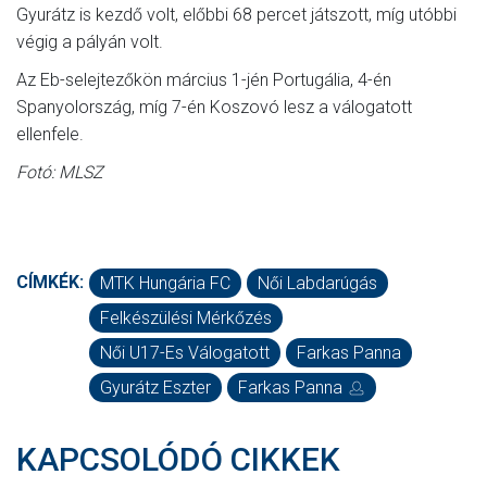
Gyurátz is kezdő volt, előbbi 68 percet játszott, míg utóbbi
végig a pályán volt.
Az Eb-selejtezőkön március 1-jén Portugália, 4-én
Spanyolország, míg 7-én Koszovó lesz a válogatott
ellenfele.
Fotó: MLSZ
CÍMKÉK:
MTK Hungária FC
Női Labdarúgás
Felkészülési Mérkőzés
Női U17-Es Válogatott
Farkas Panna
Gyurátz Eszter
Farkas Panna
KAPCSOLÓDÓ CIKKEK