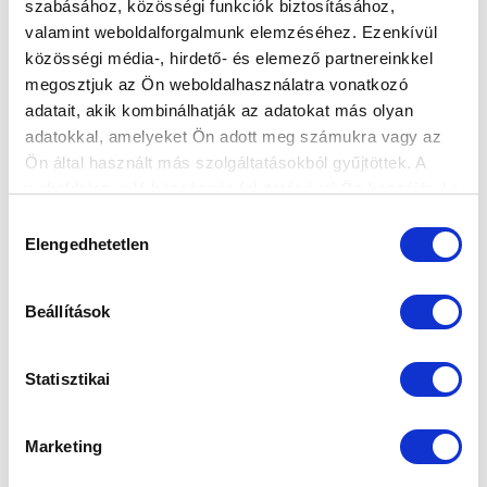
szabásához, közösségi funkciók biztosításához,
valamint weboldalforgalmunk elemzéséhez. Ezenkívül
közösségi média-, hirdető- és elemező partnereinkkel
megosztjuk az Ön weboldalhasználatra vonatkozó
adatait, akik kombinálhatják az adatokat más olyan
adatokkal, amelyeket Ön adott meg számukra vagy az
Ön által használt más szolgáltatásokból gyűjtöttek. A
weboldalon való böngészés folytatásával Ön hozzájárul a
sütik használatához.
Hozzájárulás
Elengedhetetlen
kiválasztása
Beállítások
KÖVETKEZŐ MÉRKŐZÉS
Statisztikai
2026-08-08 15:00
SÁNDOR KÁROLY LABDARÚGÓ AKADÉMIA
Marketing