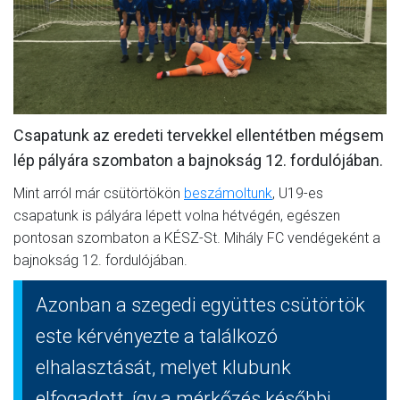
MÉRKŐZÉSEK
JELENTKEZÉS
KLUB
GALÉRIA
Csapatunk az eredeti tervekkel ellentétben mégsem
lép pályára szombaton a bajnokság 12. fordulójában.
SZURKOLÓI ÉLMÉNYEK
Mint arról már csütörtökön
beszámoltunk
, U19-es
SAJTÓ
csapatunk is pályára lépett volna hétvégén, egészen
pontosan szombaton a KÉSZ-St. Mihály FC vendégeként a
bajnokság 12. fordulójában.
Azonban a szegedi együttes csütörtök
este kérvényezte a találkozó
elhalasztását, melyet klubunk
elfogadott, így a mérkőzés későbbi