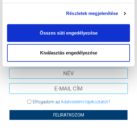
VS
Részletek megjelenítése
MTK BUDAPEST
KISPEST-HONVÉD FC
Összes süti engedélyezése
MTK BUDAPEST HÍRLEVÉL
Ne maradjon le egy eseményről sem! Iratkozzon fel ingyenes
Kiválasztás engedélyezése
hírlevelünkre:
Elfogadom az
Adatvédelmi tájékoztatót
!
FELIRATKOZOM