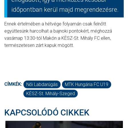
időpontban kerül majd megrendezésre.
Ennek értelmében a hétvége folyamán csak felnőtt
együttesünk harcolhat a bajnoki pontokért, méghozzá
vasárnap 13:30-tól Makón a KÉSZ-St. Mihály FC ellen,
természetesen zárt kapuk mögött.
CÍMKÉK:
Női Labdarúgás
MTK Hungária FC U19
KÉSZ-St. Mihály-Szeged
KAPCSOLÓDÓ CIKKEK