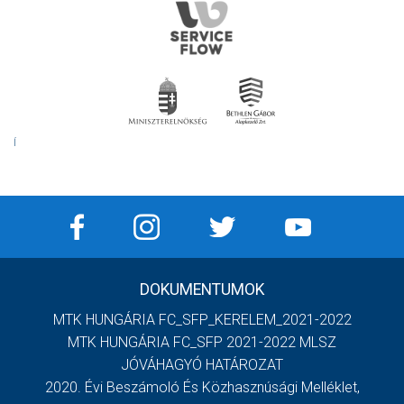
Í
DOKUMENTUMOK
MTK HUNGÁRIA FC_SFP_KERELEM_2021-2022
MTK HUNGÁRIA FC_SFP 2021-2022 MLSZ
JÓVÁHAGYÓ HATÁROZAT
2020. Évi Beszámoló És Közhasznúsági Melléklet,