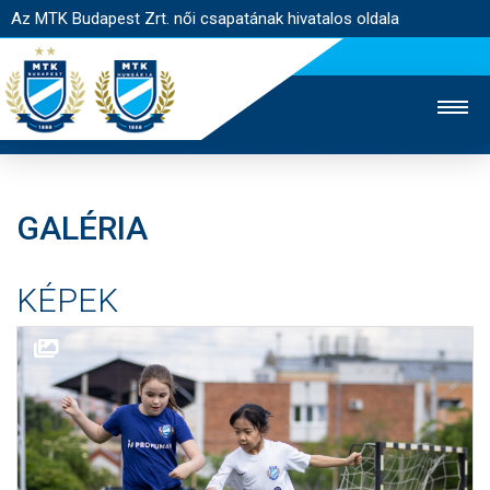
Az MTK Budapest Zrt. női csapatának hivatalos oldala
GALÉRIA
MTK TV
FÉRFI CSAPAT
AKADÉMIA
KÉPEK
JEGYÉRTÉKESÍTÉS
WEBSHOP
STADION
EGYESÜLET
KAPCSOLAT
NYITÓLAP
HÍREK
CSAPAT