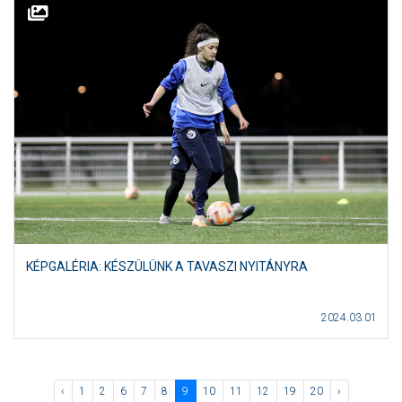
KÉPGALÉRIA: KÉSZÜLÜNK A TAVASZI NYITÁNYRA
2024.03.01
‹
1
2
6
7
8
9
10
11
12
19
20
›