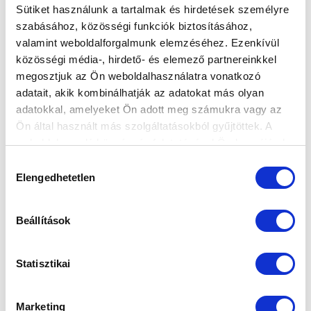
JÁTÉKOSAINK
Sütiket használunk a tartalmak és hirdetések személyre
szabásához, közösségi funkciók biztosításához,
2024.03.08
valamint weboldalforgalmunk elemzéséhez. Ezenkívül
közösségi média-, hirdető- és elemező partnereinkkel
megosztjuk az Ön weboldalhasználatra vonatkozó
adatait, akik kombinálhatják az adatokat más olyan
adatokkal, amelyeket Ön adott meg számukra vagy az
Ön által használt más szolgáltatásokból gyűjtöttek. A
weboldalon való böngészés folytatásával Ön hozzájárul a
sütik használatához.
Hozzájárulás
Elengedhetetlen
kiválasztása
Beállítások
Statisztikai
KÉPGALÉRIA: MTK BUDAPEST-KÉSZ-ST. MIHÁLY-SZEGED 5-0
Marketing