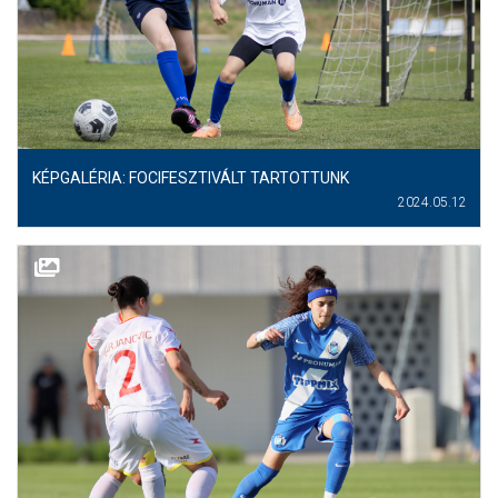
MÉRKŐZÉSEK
JELENTKEZÉS
KLUB
GALÉRIA
KÉPGALÉRIA: FOCIFESZTIVÁLT TARTOTTUNK
2024.05.12
SZURKOLÓI ÉLMÉNYEK
SAJTÓ