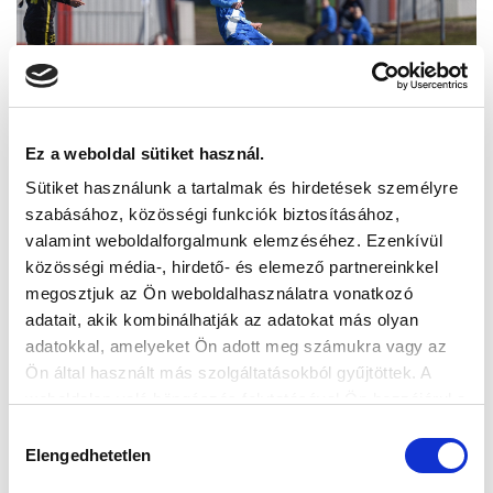
Ez a weboldal sütiket használ.
Sütiket használunk a tartalmak és hirdetések személyre
szabásához, közösségi funkciók biztosításához,
valamint weboldalforgalmunk elemzéséhez. Ezenkívül
közösségi média-, hirdető- és elemező partnereinkkel
megosztjuk az Ön weboldalhasználatra vonatkozó
adatait, akik kombinálhatják az adatokat más olyan
adatokkal, amelyeket Ön adott meg számukra vagy az
Ön által használt más szolgáltatásokból gyűjtöttek. A
weboldalon való böngészés folytatásával Ön hozzájárul a
sütik használatához.
Hozzájárulás
Elengedhetetlen
kiválasztása