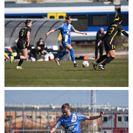
MÉRKŐZÉSEK
JELENTKEZÉS
KLUB
GALÉRIA
SZURKOLÓI ÉLMÉNYEK
SAJTÓ