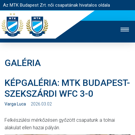
Az MTK Budapest Zrt. női csapatának hivatalos oldala
GALÉRIA
MTK TV
FÉRFI CSAPAT
AKADÉMIA
KÉPGALÉRIA: MTK BUDAPEST-
JEGYÉRTÉKESÍTÉS
WEBSHOP
STADION
SZEKSZÁRDI WFC 3-0
EGYESÜLET
KAPCSOLAT
Varga Luca
2026.03.02
NYITÓLAP
Felkészülési mérkőzésen győzött csapatunk a tolnai
HÍREK
alakulat ellen hazai pályán.
CSAPAT