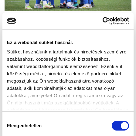
Ez a weboldal sütiket használ.
Sütiket használunk a tartalmak és hirdetések személyre
szabásához, közösségi funkciók biztosításához,
valamint weboldalforgalmunk elemzéséhez. Ezenkívül
közösségi média-, hirdető- és elemező partnereinkkel
megosztjuk az Ön weboldalhasználatra vonatkozó
adatait, akik kombinálhatják az adatokat más olyan
adatokkal, amelyeket Ön adott meg számukra vagy az
Ön által használt más szolgáltatásokból gyűjtöttek. A
weboldalon való böngészés folytatásával Ön hozzájárul a
sütik használatához.
Hozzájárulás
Elengedhetetlen
kiválasztása