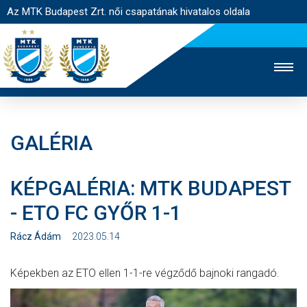
Az MTK Budapest Zrt. női csapatának hivatalos oldala
GALÉRIA
MTK TV
FÉRFI CSAPAT
AKADÉMIA
KÉPGALÉRIA: MTK BUDAPEST
JEGYÉRTÉKESÍTÉS
WEBSHOP
STADION
- ETO FC GYŐR 1-1
EGYESÜLET
KAPCSOLAT
Rácz Ádám
2023.05.14
NYITÓLAP
Képekben az ETO ellen 1-1-re végződő bajnoki rangadó.
HÍREK
CSAPAT