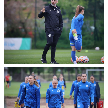
MÉRKŐZÉSEK
JELENTKEZÉS
KLUB
GALÉRIA
SZURKOLÓI ÉLMÉNYEK
SAJTÓ