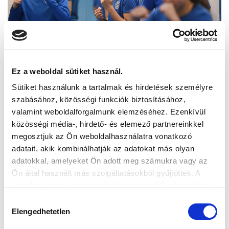
Ez a weboldal sütiket használ.
Sütiket használunk a tartalmak és hirdetések személyre
szabásához, közösségi funkciók biztosításához,
valamint weboldalforgalmunk elemzéséhez. Ezenkívül
közösségi média-, hirdető- és elemező partnereinkkel
megosztjuk az Ön weboldalhasználatra vonatkozó
adatait, akik kombinálhatják az adatokat más olyan
adatokkal, amelyeket Ön adott meg számukra vagy az
Ön által használt más szolgáltatásokból gyűjtöttek. A
weboldalon való böngészés folytatásával Ön hozzájárul a
sütik használatához.
Hozzájárulás
Elengedhetetlen
kiválasztása