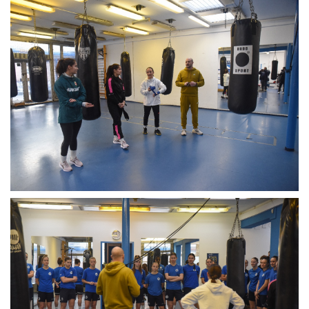
MÉRKŐZÉSEK
JELENTKEZÉS
KLUB
GALÉRIA
SZURKOLÓI ÉLMÉNYEK
SAJTÓ