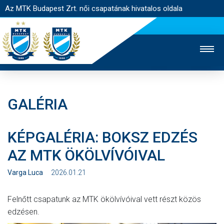
Az MTK Budapest Zrt. női csapatának hivatalos oldala
GALÉRIA
MTK TV
FÉRFI CSAPAT
AKADÉMIA
KÉPGALÉRIA: BOKSZ EDZÉS
JEGYÉRTÉKESÍTÉS
WEBSHOP
STADION
AZ MTK ÖKÖLVÍVÓIVAL
EGYESÜLET
KAPCSOLAT
Varga Luca
2026.01.21
NYITÓLAP
Felnőtt csapatunk az MTK ökölvívóival vett részt közös
HÍREK
edzésen.
CSAPAT