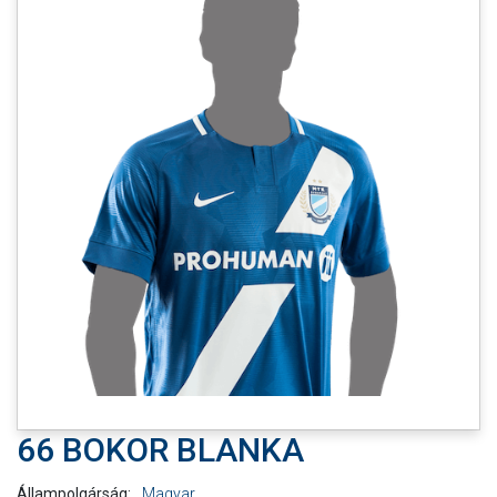
MÉRKŐZÉSEK
JELENTKEZÉS
KLUB
GALÉRIA
SZURKOLÓI ÉLMÉNYEK
SAJTÓ
66 BOKOR BLANKA
Állampolgárság:
Magyar