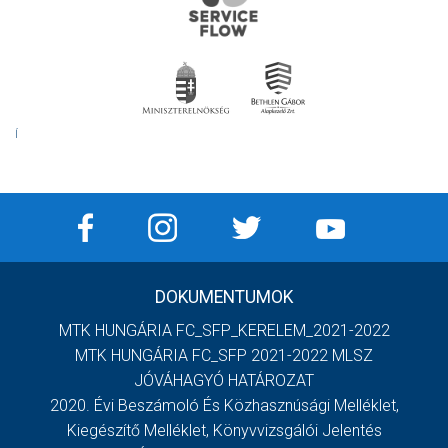
Í
DOKUMENTUMOK
MTK HUNGÁRIA FC_SFP_KERELEM_2021-2022
MTK HUNGÁRIA FC_SFP 2021-2022 MLSZ
JÓVÁHAGYÓ HATÁROZAT
2020. Évi Beszámoló És Közhasznúsági Melléklet,
Kiegészítő Melléklet, Könyvvizsgálói Jelentés