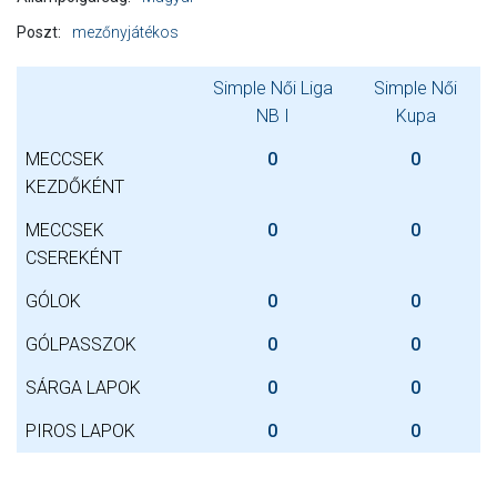
Poszt:
mezőnyjátékos
Simple Női Liga
Simple Női
NB I
Kupa
MECCSEK
0
0
KEZDŐKÉNT
MECCSEK
0
0
CSEREKÉNT
GÓLOK
0
0
GÓLPASSZOK
0
0
SÁRGA LAPOK
0
0
PIROS LAPOK
0
0