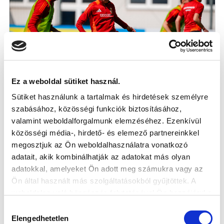
Ez a weboldal sütiket használ.
Sütiket használunk a tartalmak és hirdetések személyre
BOKOR BLANKA DEBÜTÁLT A FELNŐTT
szabásához, közösségi funkciók biztosításához,
VÁLOGATOTTBAN
valamint weboldalforgalmunk elemzéséhez. Ezenkívül
közösségi média-, hirdető- és elemező partnereinkkel
megosztjuk az Ön weboldalhasználatra vonatkozó
2025-04-09
adatait, akik kombinálhatják az adatokat más olyan
adatokkal, amelyeket Ön adott meg számukra vagy az
Ön által használt más szolgáltatásokból gyűjtöttek. A
weboldalon való böngészés folytatásával Ön hozzájárul a
sütik használatához.
Hozzájárulás
SZPONZOROK
Elengedhetetlen
kiválasztása