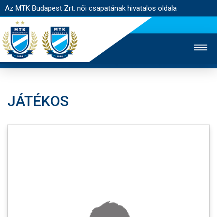
Az MTK Budapest Zrt. női csapatának hivatalos oldala
JÁTÉKOS
MTK TV
FÉRFI CSAPAT
AKADÉMIA
JEGYÉRTÉKESÍTÉS
WEBSHOP
STADION
EGYESÜLET
KAPCSOLAT
NYITÓLAP
HÍREK
CSAPAT