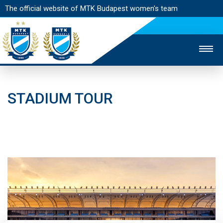
The official website of MTK Budapest women's team
STADIUM
TICKET SALES
STADIUM TOUR
MAIN PAGE
MATCHES
STRATEGY
PRESS ACCREDITATION
FAN EXPERIENCES