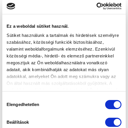
Ez a weboldal sütiket használ.
Sütiket használunk a tartalmak és hirdetések személyre
szabásához, közösségi funkciók biztosításához,
valamint weboldalforgalmunk elemzéséhez. Ezenkívül
közösségi média-, hirdető- és elemező partnereinkkel
megosztjuk az Ön weboldalhasználatra vonatkozó
adatait, akik kombinálhatják az adatokat más olyan
adatokkal, amelyeket Ön adott meg számukra vagy az
Ön által használt más szolgáltatásokból gyűjtöttek. A
weboldalon való böngészés folytatásával Ön hozzájárul a
sütik használatához.
Hozzájárulás
Elengedhetetlen
kiválasztása
Beállítások