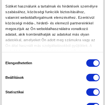
Sütiket használunk a tartalmak és hirdetések személyre
szabásához, közösségi funkciók biztosításához,
valamint weboldalforgalmunk elemzéséhez. Ezenkívül
ELMARAD AZ U19 SZOMBATI BAJNOKI
közösségi média-, hirdető- és elemező partnereinkkel
MÉRKŐZÉSE
megosztjuk az Ön weboldalhasználatra vonatkozó
adatait, akik kombinálhatják az adatokat más olyan
2020-11-13 13:15:29
Csapatunk az eredeti tervekkel ellentétben mégsem lép
adatokkal, amelyeket Ön adott meg számukra vagy az
Ön által használt más szolgáltatásokból gyűjtöttek. A
pályára szombaton a bajnokság 12. fordulójában.
weboldalon való böngészés folytatásával Ön hozzájárul a
sütik használatához.
Hozzájárulás
Elengedhetetlen
kiválasztása
Beállítások
Statisztikai