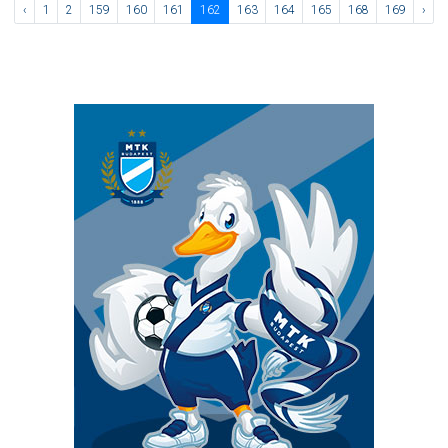
‹
1
2
159
160
161
162
163
164
165
168
169
›