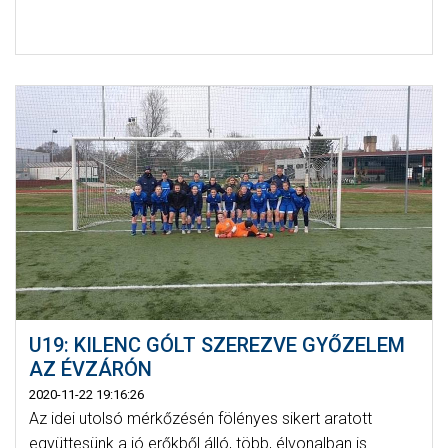
U19: KILENC GÓLT SZEREZVE GYŐZELEM
AZ ÉVZÁRÓN
2020-11-22 19:16:26
Az idei utolsó mérkőzésén fölényes sikert aratott
együttesünk a jó erőkből álló, több, élvonalban is