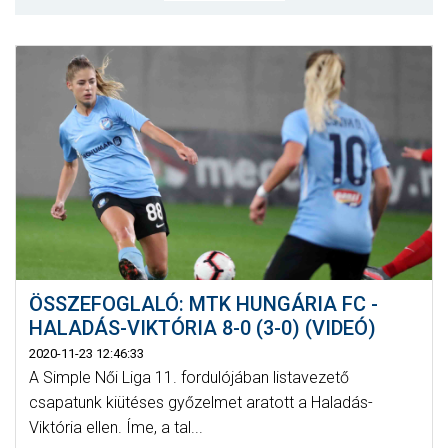
MÉRKŐZÉSEK
JELENTKEZÉS
KLUB
GALÉRIA
SZURKOLÓI ÉLMÉNYEK
SAJTÓ
ÖSSZEFOGLALÓ: MTK HUNGÁRIA FC -
HALADÁS-VIKTÓRIA 8-0 (3-0) (VIDEÓ)
2020-11-23 12:46:33
A Simple Női Liga 11. fordulójában listavezető
csapatunk kiütéses győzelmet aratott a Haladás-
Viktória ellen. Íme, a tal...