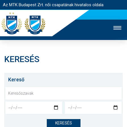
Az MTK Budapest Zrt. női csapatának hivatalos oldala
KERESÉS
MTK TV
FÉRFI CSAPAT
AKADÉMIA
JEGYÉRTÉKESÍTÉS
WEBSHOP
STADION
Kereső
EGYESÜLET
KAPCSOLAT
NYITÓLAP
HÍREK
KERESÉS
CSAPAT