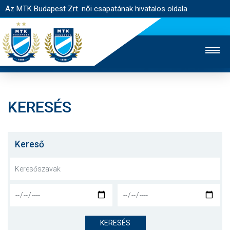
Az MTK Budapest Zrt. női csapatának hivatalos oldala
KERESÉS
MTK TV
FÉRFI CSAPAT
AKADÉMIA
JEGYÉRTÉKESÍTÉS
WEBSHOP
STADION
Kereső
EGYESÜLET
KAPCSOLAT
NYITÓLAP
HÍREK
KERESÉS
CSAPAT