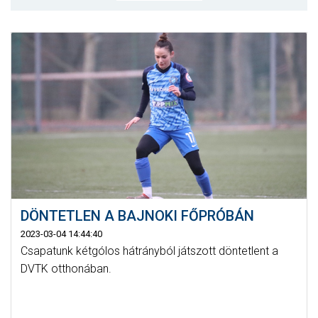
MÉRKŐZÉSEK
JELENTKEZÉS
KLUB
GALÉRIA
SZURKOLÓI ÉLMÉNYEK
SAJTÓ
DÖNTETLEN A BAJNOKI FŐPRÓBÁN
2023-03-04 14:44:40
Csapatunk kétgólos hátrányból játszott döntetlent a
DVTK otthonában.