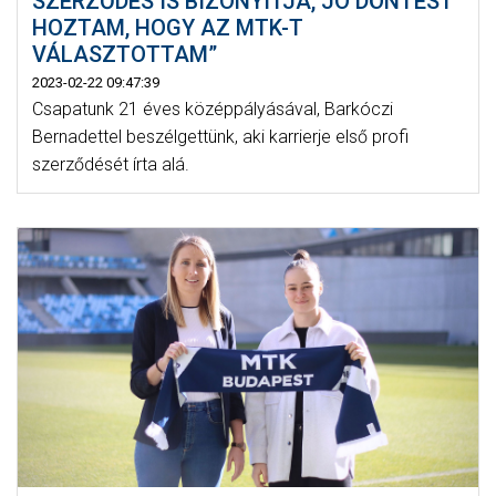
SZERZŐDÉS IS BIZONYÍTJA, JÓ DÖNTÉST
HOZTAM, HOGY AZ MTK-T
VÁLASZTOTTAM”
2023-02-22 09:47:39
Csapatunk 21 éves középpályásával, Barkóczi
Bernadettel beszélgettünk, aki karrierje első profi
szerződését írta alá.