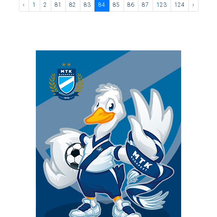
‹
1
2
81
82
83
84
85
86
87
123
124
›