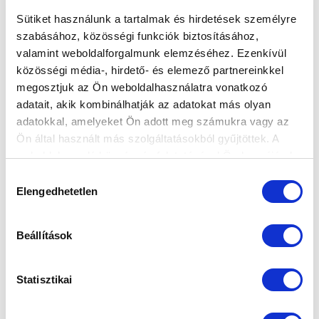
Sütiket használunk a tartalmak és hirdetések személyre
szabásához, közösségi funkciók biztosításához,
valamint weboldalforgalmunk elemzéséhez. Ezenkívül
FIATALOKKAL A CSAPATBAN
közösségi média-, hirdető- és elemező partnereinkkel
MAGABIZTOS GYŐZELEM AZ
megosztjuk az Ön weboldalhasználatra vonatkozó
EDZŐMECCSEN
adatait, akik kombinálhatják az adatokat más olyan
adatokkal, amelyeket Ön adott meg számukra vagy az
2023-02-18 20:04:17
Együttesünk negyedik előkészületi találkozóján hat
Ön által használt más szolgáltatásokból gyűjtöttek. A
weboldalon való böngészés folytatásával Ön hozzájárul a
góllal nyert.
sütik használatához.
Hozzájárulás
Elengedhetetlen
kiválasztása
Beállítások
Statisztikai