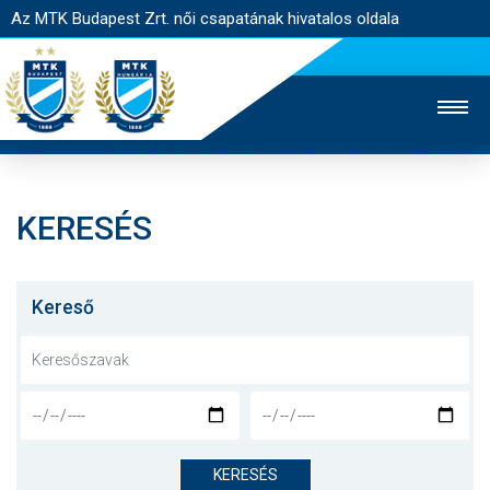
Az MTK Budapest Zrt. női csapatának hivatalos oldala
KERESÉS
MTK TV
FÉRFI CSAPAT
AKADÉMIA
JEGYÉRTÉKESÍTÉS
WEBSHOP
STADION
Kereső
EGYESÜLET
KAPCSOLAT
NYITÓLAP
HÍREK
KERESÉS
CSAPAT