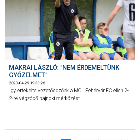
MAKRAI LÁSZLÓ: "NEM ÉRDEMELTÜNK
GYŐZELMET"
2023-04-29 19:33:26
Így értékelte vezetőedzőnk a MOL Fehérvár FC ellen 2-
2-re végződő bajnoki mérkőzést.