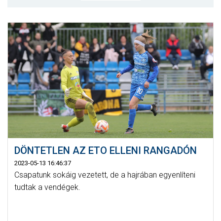
MÉRKŐZÉSEK
JELENTKEZÉS
KLUB
GALÉRIA
SZURKOLÓI ÉLMÉNYEK
SAJTÓ
DÖNTETLEN AZ ETO ELLENI RANGADÓN
2023-05-13 16:46:37
Csapatunk sokáig vezetett, de a hajrában egyenlíteni
tudtak a vendégek.