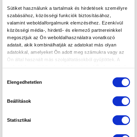
Sütiket használunk a tartalmak és hirdetések személyre
szabásához, közösségi funkciók biztosításához,
valamint weboldalforgalmunk elemzéséhez. Ezenkívül
MÁJUS 25-ÉN TOBORZÓT TARTUNK
közösségi média-, hirdető- és elemező partnereinkkel
megosztjuk az Ön weboldalhasználatra vonatkozó
2023-05-05 10:46:16
Három korosztályban várjuk a lányok jelentkezését.
adatait, akik kombinálhatják az adatokat más olyan
adatokkal, amelyeket Ön adott meg számukra vagy az
Ön által használt más szolgáltatásokból gyűjtöttek. A
weboldalon való böngészés folytatásával Ön hozzájárul a
sütik használatához.
Hozzájárulás
Elengedhetetlen
kiválasztása
Beállítások
Statisztikai