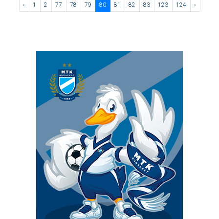
‹
1
2
77
78
79
80
81
82
83
123
124
›