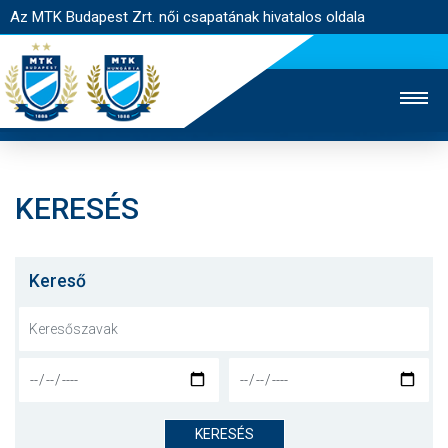
Az MTK Budapest Zrt. női csapatának hivatalos oldala
KERESÉS
MTK TV
FÉRFI CSAPAT
AKADÉMIA
JEGYÉRTÉKESÍTÉS
WEBSHOP
STADION
Kereső
EGYESÜLET
KAPCSOLAT
NYITÓLAP
HÍREK
KERESÉS
CSAPAT