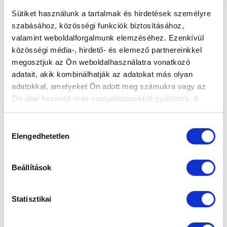
Sütiket használunk a tartalmak és hirdetések személyre
szabásához, közösségi funkciók biztosításához,
valamint weboldalforgalmunk elemzéséhez. Ezenkívül
MEGVAN AZ ELSŐ BAJNOKINK
közösségi média-, hirdető- és elemező partnereinkkel
IDŐPONTJA
megosztjuk az Ön weboldalhasználatra vonatkozó
adatait, akik kombinálhatják az adatokat más olyan
2023-08-04 11:01:17
Eldőlt, mikor lépünk pályára a Haladás Viktória
adatokkal, amelyeket Ön adott meg számukra vagy az
otthonában.
Ön által használt más szolgáltatásokból gyűjtöttek. A
weboldalon való böngészés folytatásával Ön hozzájárul a
sütik használatához.
Hozzájárulás
Elengedhetetlen
kiválasztása
Beállítások
Statisztikai