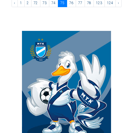
‹
1
2
72
73
74
75
76
77
78
123
124
›