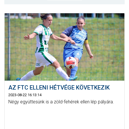
MÉRKŐZÉSEK
JELENTKEZÉS
KLUB
GALÉRIA
SZURKOLÓI ÉLMÉNYEK
SAJTÓ
AZ FTC ELLENI HÉTVÉGE KÖVETKEZIK
2023-08-22 16:13:14
Négy együttesünk is a zöld-fehérek ellen lép pályára.