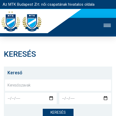
Az MTK Budapest Zrt. női csapatának hivatalos oldala
KERESÉS
MTK TV
FÉRFI CSAPAT
AKADÉMIA
JEGYÉRTÉKESÍTÉS
WEBSHOP
STADION
Kereső
EGYESÜLET
KAPCSOLAT
NYITÓLAP
HÍREK
KERESÉS
CSAPAT