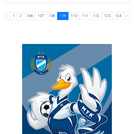
‹
1
2
106
107
108
109
110
111
112
123
124
›