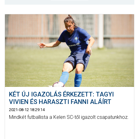
MÉRKŐZÉSEK
JELENTKEZÉS
KLUB
GALÉRIA
SZURKOLÓI ÉLMÉNYEK
SAJTÓ
KÉT ÚJ IGAZOLÁS ÉRKEZETT: TAGYI
VIVIEN ÉS HARASZTI FANNI ALÁÍRT
2021-08-12 18:29:14
Mindkét futballista a Kelen SC-től igazolt csapatunkhoz.