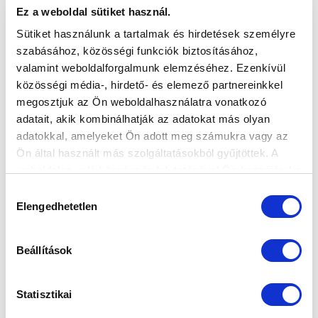
Ez a weboldal sütiket használ.
Sütiket használunk a tartalmak és hirdetések személyre
szabásához, közösségi funkciók biztosításához,
A ROMÁN BAJNOK ELLEN LÉPÜNK
valamint weboldalforgalmunk elemzéséhez. Ezenkívül
PÁLYÁRA SZOMBATON
közösségi média-, hirdető- és elemező partnereinkkel
megosztjuk az Ön weboldalhasználatra vonatkozó
2021-08-02 10:42:15
adatait, akik kombinálhatják az adatokat más olyan
Kolozsvári gárda lesz az ellenfelünk nemzetközi
adatokkal, amelyeket Ön adott meg számukra vagy az
felkészülési mérkőzésen.
Ön által használt más szolgáltatásokból gyűjtöttek. A
weboldalon való böngészés folytatásával Ön hozzájárul a
sütik használatához.
Hozzájárulás
Elengedhetetlen
kiválasztása
Beállítások
Statisztikai