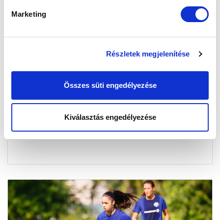
Marketing
Részletek megjelenítése
ÖRÖKRANGADÓVAL KEZDJÜK A
BAJNOKSÁGOT
Összes süti engedélyezése
2021-07-26 10:41:02
Elkészítették a bajnokság sorsolását. Csapatunk
idegenben lép pályára az első fordulóban.
Kiválasztás engedélyezése