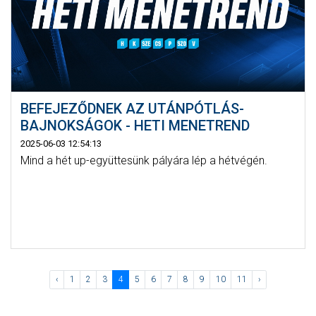
BEFEJEZŐDNEK AZ UTÁNPÓTLÁS-
BAJNOKSÁGOK - HETI MENETREND
2025-06-03 12:54:13
Mind a hét up-együttesünk pályára lép a hétvégén.
‹
1
2
3
4
5
6
7
8
9
10
11
›