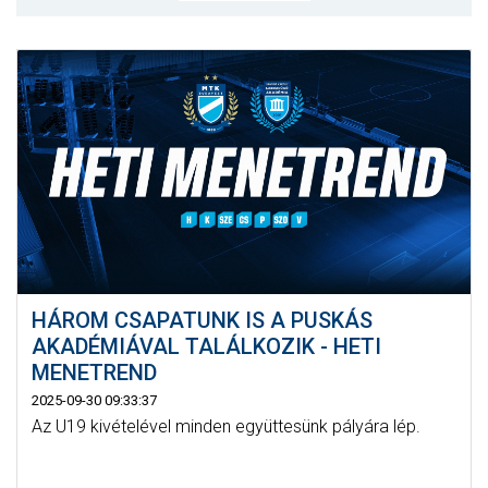
MÉRKŐZÉSEK
JELENTKEZÉS
KLUB
GALÉRIA
SZURKOLÓI ÉLMÉNYEK
SAJTÓ
HÁROM CSAPATUNK IS A PUSKÁS
AKADÉMIÁVAL TALÁLKOZIK - HETI
MENETREND
2025-09-30 09:33:37
Az U19 kivételével minden együttesünk pályára lép.