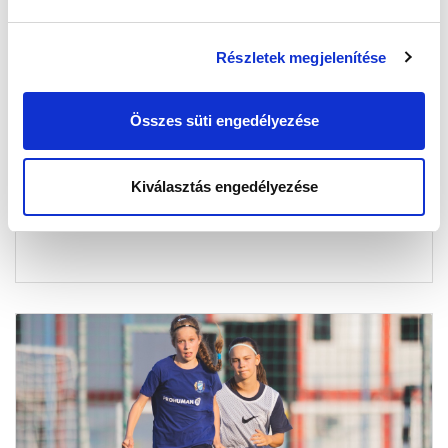
Részletek megjelenítése
RANGADÓT JÁTSZIK FELNŐTT
CSAPATUNK, KEZDŐDNEK AZ UP-
Összes süti engedélyezése
BAJNOKSÁGOK - HETI MENETREND
2025-08-26 11:05:23
Pénteken egy, szombaton öt együttesünk lép pályára.
Kiválasztás engedélyezése