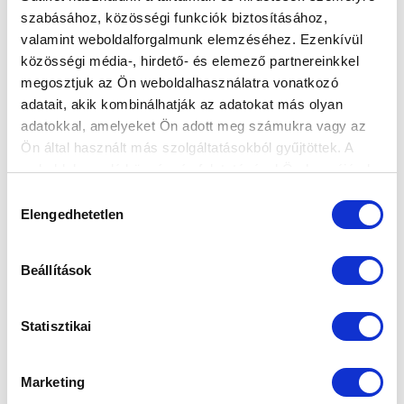
szabásához, közösségi funkciók biztosításához,
valamint weboldalforgalmunk elemzéséhez. Ezenkívül
AZ ÚJ SZEZONBAN ELŐSZÖR KERÜLTEK
közösségi média-, hirdető- és elemező partnereinkkel
ÁTADÁSRA A HÓNAP JÁTÉKOSAI DÍJAK
megosztjuk az Ön weboldalhasználatra vonatkozó
2025-09-04 12:00:00
adatait, akik kombinálhatják az adatokat más olyan
A díjban részesült labdarúgóink facsemetéket kapnak a
adatokkal, amelyeket Ön adott meg számukra vagy az
klubtól ajándékba.
Ön által használt más szolgáltatásokból gyűjtöttek. A
weboldalon való böngészés folytatásával Ön hozzájárul a
sütik használatához.
Hozzájárulás
Elengedhetetlen
kiválasztása
Beállítások
Statisztikai
Marketing