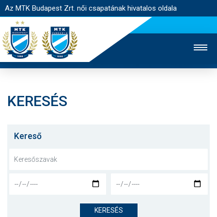
Az MTK Budapest Zrt. női csapatának hivatalos oldala
KERESÉS
MTK TV
FÉRFI CSAPAT
AKADÉMIA
JEGYÉRTÉKESÍTÉS
WEBSHOP
STADION
Kereső
EGYESÜLET
KAPCSOLAT
NYITÓLAP
HÍREK
KERESÉS
CSAPAT