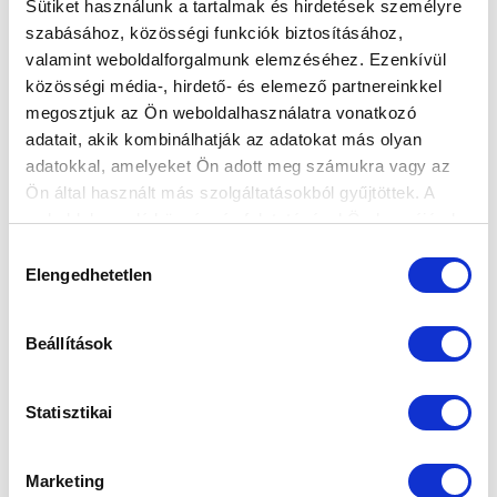
Sütiket használunk a tartalmak és hirdetések személyre
szabásához, közösségi funkciók biztosításához,
valamint weboldalforgalmunk elemzéséhez. Ezenkívül
ÁPRILISBAN IS DÍJAZTUK A HÓNAP
közösségi média-, hirdető- és elemező partnereinkkel
LEGJOBB UP-JÁTÉKOSAIT
megosztjuk az Ön weboldalhasználatra vonatkozó
adatait, akik kombinálhatják az adatokat más olyan
2026-05-06 12:05:25
A díjban részesült labdarúgóink facsemetéket kapnak a
adatokkal, amelyeket Ön adott meg számukra vagy az
Ön által használt más szolgáltatásokból gyűjtöttek. A
klubtól ajándékba.
weboldalon való böngészés folytatásával Ön hozzájárul a
sütik használatához.
Hozzájárulás
Elengedhetetlen
kiválasztása
Beállítások
Statisztikai
Marketing