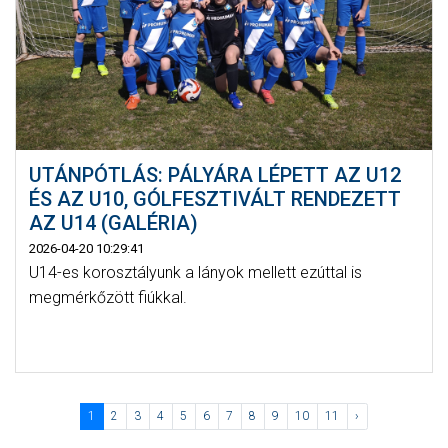
UTÁNPÓTLÁS: PÁLYÁRA LÉPETT AZ U12
ÉS AZ U10, GÓLFESZTIVÁLT RENDEZETT
AZ U14 (GALÉRIA)
2026-04-20 10:29:41
U14-es korosztályunk a lányok mellett ezúttal is
megmérkőzött fiúkkal.
1
2
3
4
5
6
7
8
9
10
11
›