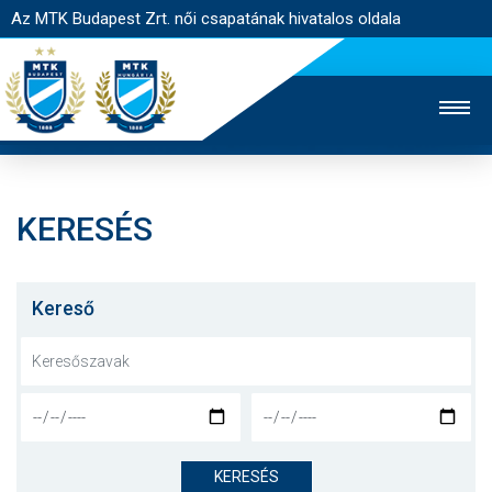
Az MTK Budapest Zrt. női csapatának hivatalos oldala
KERESÉS
MTK TV
FÉRFI CSAPAT
AKADÉMIA
JEGYÉRTÉKESÍTÉS
WEBSHOP
STADION
Kereső
EGYESÜLET
KAPCSOLAT
NYITÓLAP
HÍREK
KERESÉS
CSAPAT