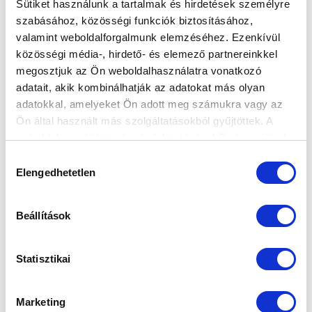
Sütiket használunk a tartalmak és hirdetések személyre
szabásához, közösségi funkciók biztosításához,
valamint weboldalforgalmunk elemzéséhez. Ezenkívül
AKADÉMIAI SZEKCIÓ: KEZDŐDIK A
közösségi média-, hirdető- és elemező partnereinkkel
FELSŐHÁZI RÁJÁTSZÁS
megosztjuk az Ön weboldalhasználatra vonatkozó
2025-04-16 19:53:35
adatait, akik kombinálhatják az adatokat más olyan
U17-es csapatunk már csütörtökön pályára lép, az U19-
adatokkal, amelyeket Ön adott meg számukra vagy az
re vasárnap vár bajnoki.
Ön által használt más szolgáltatásokból gyűjtöttek. A
weboldalon való böngészés folytatásával Ön hozzájárul a
sütik használatához.
Hozzájárulás
Elengedhetetlen
kiválasztása
Beállítások
Statisztikai
Marketing