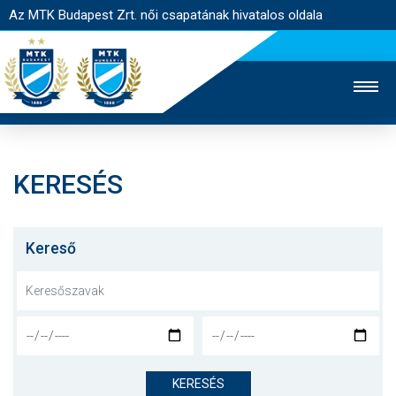
Az MTK Budapest Zrt. női csapatának hivatalos oldala
KERESÉS
MTK TV
FÉRFI CSAPAT
AKADÉMIA
JEGYÉRTÉKESÍTÉS
WEBSHOP
STADION
Kereső
EGYESÜLET
KAPCSOLAT
NYITÓLAP
HÍREK
KERESÉS
CSAPAT