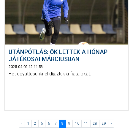
UTÁNPÓTLÁS: ŐK LETTEK A HÓNAP
JÁTÉKOSAI MÁRCIUSBAN
2025-04-02 12:11:53
Hét együttesünknél díjaztuk a fiatalokat.
‹
1
2
5
6
7
8
9
10
11
28
29
›