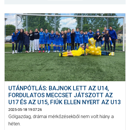
MÉRKŐZÉSEK
JELENTKEZÉS
KLUB
GALÉRIA
SZURKOLÓI ÉLMÉNYEK
SAJTÓ
UTÁNPÓTLÁS: BAJNOK LETT AZ U14,
FORDULATOS MECCSET JÁTSZOTT AZ
U17 ÉS AZ U15, FIÚK ELLEN NYERT AZ U13
2025-05-18 19:07:26
Gólgazdag, drámai mérkőzésekből nem volt hiány a
héten.