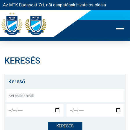
Az MTK Budapest Zrt. női csapatának hivatalos oldala
KERESÉS
MTK TV
FÉRFI CSAPAT
AKADÉMIA
JEGYÉRTÉKESÍTÉS
WEBSHOP
STADION
Kereső
EGYESÜLET
KAPCSOLAT
NYITÓLAP
HÍREK
KERESÉS
CSAPAT