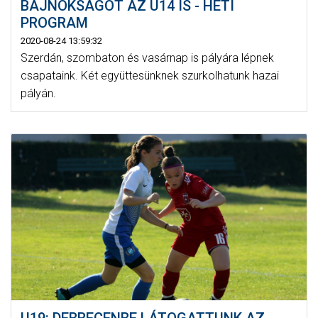
BAJNOKSÁGOT AZ U14 IS - HETI
PROGRAM
2020-08-24 13:59:32
Szerdán, szombaton és vasárnap is pályára lépnek
csapataink. Két együttesünknek szurkolhatunk hazai
pályán.
U19: DEBRECENBE LÁTOGATTUNK AZ