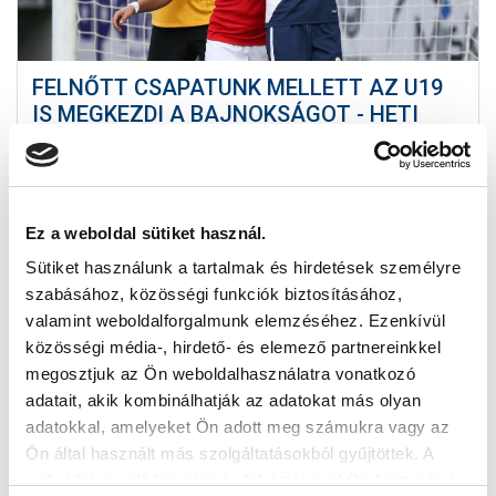
FELNŐTT CSAPATUNK MELLETT AZ U19
IS MEGKEZDI A BAJNOKSÁGOT - HETI
PROGRAM
2020-08-11 13:00:00
Mindkét együttesünk vasárnap lép pályára, a felnőttek
Miskolcra utaznak, míg az U19 Debrecenbe.
Ez a weboldal sütiket használ.
Sütiket használunk a tartalmak és hirdetések személyre
szabásához, közösségi funkciók biztosításához,
valamint weboldalforgalmunk elemzéséhez. Ezenkívül
közösségi média-, hirdető- és elemező partnereinkkel
megosztjuk az Ön weboldalhasználatra vonatkozó
adatait, akik kombinálhatják az adatokat más olyan
adatokkal, amelyeket Ön adott meg számukra vagy az
Ön által használt más szolgáltatásokból gyűjtöttek. A
weboldalon való böngészés folytatásával Ön hozzájárul a