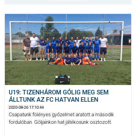
MÉRKŐZÉSEK
JELENTKEZÉS
KLUB
GALÉRIA
SZURKOLÓI ÉLMÉNYEK
SAJTÓ
U19: TIZENHÁROM GÓLIG MEG SEM
ÁLLTUNK AZ FC HATVAN ELLEN
2020-08-26 17:10:44
Csapatunk fölényes győzelmet aratott a második
fordulóban. Góljainkon hat játékosunk osztozott.