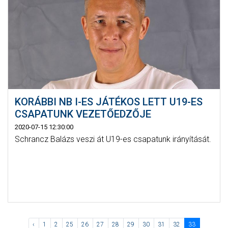
KORÁBBI NB I-ES JÁTÉKOS LETT U19-ES
CSAPATUNK VEZETŐEDZŐJE
2020-07-15 12:30:00
Schrancz Balázs veszi át U19-es csapatunk irányítását.
‹
1
2
25
26
27
28
29
30
31
32
33