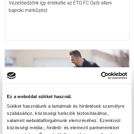
Vezetőedzőnk így értékelte az ETO FC Győr elleni
bajnoki mérkőzést.
Ez a weboldal sütiket használ.
Sütiket használunk a tartalmak és hirdetések személyre
szabásához, közösségi funkciók biztosításához,
valamint weboldalforgalmunk elemzéséhez. Ezenkívül
FARKAS ATTILA: “ÖRÜLÖK A
közösségi média-, hirdető- és elemező partnereinkkel