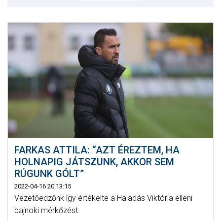
MÉRKŐZÉSEK
JELENTKEZÉS
KLUB
GALÉRIA
SZURKOLÓI ÉLMÉNYEK
SAJTÓ
FARKAS ATTILA: “AZT ÉREZTEM, HA
HOLNAPIG JÁTSZUNK, AKKOR SEM
RÚGUNK GÓLT”
2022-04-16 20:13:15
Vezetőedzőnk így értékelte a Haladás Viktória elleni
bajnoki mérkőzést.