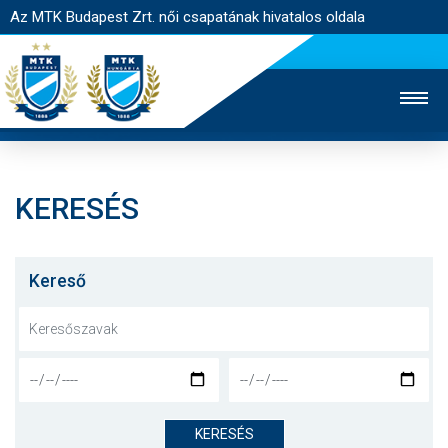
Az MTK Budapest Zrt. női csapatának hivatalos oldala
KERESÉS
MTK TV
FÉRFI CSAPAT
AKADÉMIA
JEGYÉRTÉKESÍTÉS
WEBSHOP
STADION
Kereső
EGYESÜLET
KAPCSOLAT
NYITÓLAP
HÍREK
KERESÉS
CSAPAT