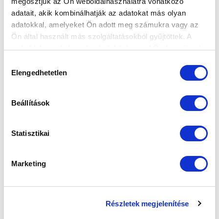
GYŐZELEMNEK ÉS A FIATALOK JÓ
megosztjuk az Ön weboldalhasználatra vonatkozó
TELJESÍTMÉNYÉNEK”
adatait, akik kombinálhatják az adatokat más olyan
adatokkal, amelyeket Ön adott meg számukra vagy az
2022-03-19 16:10:56
Vezetőedzőnk értékelte a DVTK elleni 5-1-es sikert.
Ön által használt más szolgáltatásokból gyűjtöttek. A
weboldalon való böngészés folytatásával Ön hozzájárul a
sütik használatához.
Hozzájárulás
Elengedhetetlen
kiválasztása
Beállítások
‹
1
2
5
6
7
8
9
10
11
12
13
Statisztikai
Marketing
Részletek megjelenítése