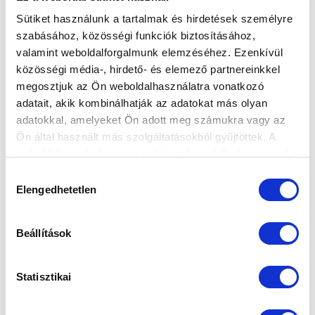
Sütiket használunk a tartalmak és hirdetések személyre
szabásához, közösségi funkciók biztosításához,
valamint weboldalforgalmunk elemzéséhez. Ezenkívül
ÖSSZEFOGLALÓ: KÉSZ-ST. MIHÁLY FC -
közösségi média-, hirdető- és elemező partnereinkkel
MTK HUNGÁRIA FC 1-1 (0-0) (VIDEÓ)
megosztjuk az Ön weboldalhasználatra vonatkozó
adatait, akik kombinálhatják az adatokat más olyan
2020-11-18 16:59:28
Kocsán Petra góljával vezetett, de végül 1-1-es
adatokkal, amelyeket Ön adott meg számukra vagy az
döntetlent játszott Makón csapatunk a Simple Női Liga
Ön által használt más szolgáltatásokból gyűjtöttek. A
weboldalon való böngészés folytatásával Ön hozzájárul a
10. fordulójában.
sütik használatához.
Hozzájárulás
Elengedhetetlen
kiválasztása
Beállítások
Statisztikai