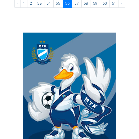
‹
1
2
53
54
55
56
57
58
59
60
61
›