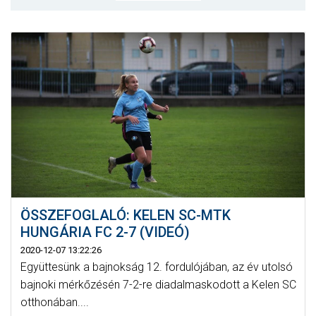
MÉRKŐZÉSEK
JELENTKEZÉS
KLUB
GALÉRIA
SZURKOLÓI ÉLMÉNYEK
SAJTÓ
ÖSSZEFOGLALÓ: KELEN SC-MTK
HUNGÁRIA FC 2-7 (VIDEÓ)
2020-12-07 13:22:26
Együttesünk a bajnokság 12. fordulójában, az év utolsó
bajnoki mérkőzésén 7-2-re diadalmaskodott a Kelen SC
otthonában....