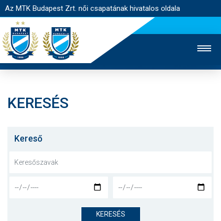
Az MTK Budapest Zrt. női csapatának hivatalos oldala
KERESÉS
MTK TV
FÉRFI CSAPAT
AKADÉMIA
JEGYÉRTÉKESÍTÉS
WEBSHOP
STADION
Kereső
EGYESÜLET
KAPCSOLAT
NYITÓLAP
HÍREK
KERESÉS
CSAPAT