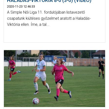
HALADÁS-VIKTÓRIA 8-0 (3-0) (VIDEÓ)
2020-11-23 12:46:33
A Simple Női Liga 11. fordulójában listavezető
csapatunk kiütéses győzelmet aratott a Haladás-
Viktória ellen. Íme, a tal...