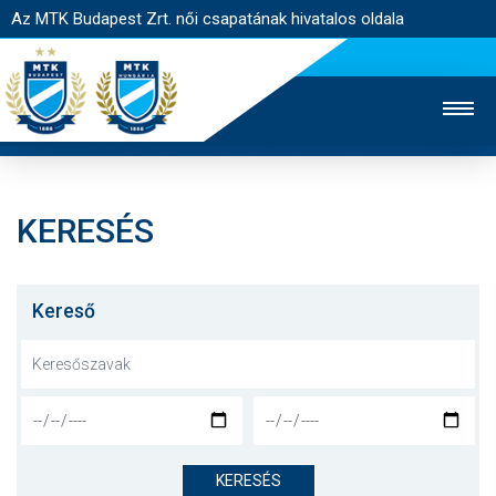
Az MTK Budapest Zrt. női csapatának hivatalos oldala
KERESÉS
MTK TV
FÉRFI CSAPAT
AKADÉMIA
JEGYÉRTÉKESÍTÉS
WEBSHOP
STADION
Kereső
EGYESÜLET
KAPCSOLAT
NYITÓLAP
HÍREK
KERESÉS
CSAPAT