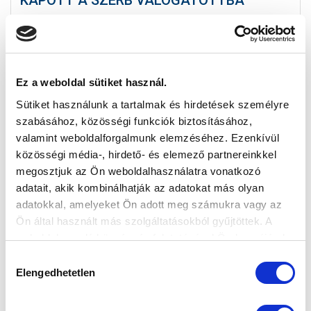
KAPOTT A SZERB VÁLOGATOTTBA
2021-10-14 13:09:17
Portugália és Törökország ellen léphet pályára
futballistánk vb-selejtezőn.
Ez a weboldal sütiket használ.
Sütiket használunk a tartalmak és hirdetések személyre
szabásához, közösségi funkciók biztosításához,
valamint weboldalforgalmunk elemzéséhez. Ezenkívül
közösségi média-, hirdető- és elemező partnereinkkel
megosztjuk az Ön weboldalhasználatra vonatkozó
adatait, akik kombinálhatják az adatokat más olyan
adatokkal, amelyeket Ön adott meg számukra vagy az
Ön által használt más szolgáltatásokból gyűjtöttek. A
weboldalon való böngészés folytatásával Ön hozzájárul a
sütik használatához.
Hozzájárulás
Elengedhetetlen
kiválasztása