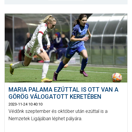
MÉRKŐZÉSEK
JELENTKEZÉS
KLUB
GALÉRIA
SZURKOLÓI ÉLMÉNYEK
SAJTÓ
MARIA PALAMA EZÚTTAL IS OTT VAN A
GÖRÖG VÁLOGATOTT KERETÉBEN
2023-11-24 10:40:10
Védőnk szeptember és október után ezúttal is a
Nemzetek Ligájában léphet pályára.