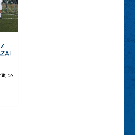
AZ
AZAI
ült, de