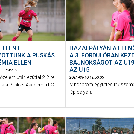
ETLENT
HAZAI PÁLYÁN A FELN
ZOTTUNK A PUSKÁS
A 3. FORDULÓBAN KEZD
ÉMIA ELLEN
BAJNOKSÁGOT AZ U19
AZ U15
1 17:45:15
őzelem után ezúttal 2-2-re
2021-09-10 12:50:05
Mindhárom együttesünk szom
nk a Puskás Akadémia FC-
lép pályára.