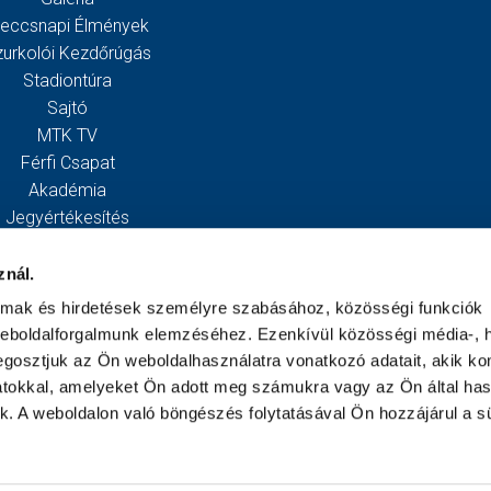
eccsnapi Élmények
zurkolói Kezdőrúgás
Stadiontúra
Sajtó
MTK TV
Férfi Csapat
Akadémia
Jegyértékesítés
Webshop
Stadion
znál.
Egyesület
almak és hirdetések személyre szabásához, közösségi funkciók
Kapcsolat
weboldalforgalmunk elemzéséhez. Ezenkívül közösségi média-, h
gosztjuk az Ön weboldalhasználatra vonatkozó adatait, akik ko
atokkal, amelyeket Ön adott meg számukra vagy az Ön által ha
ek. A weboldalon való böngészés folytatásával Ön hozzájárul a sü