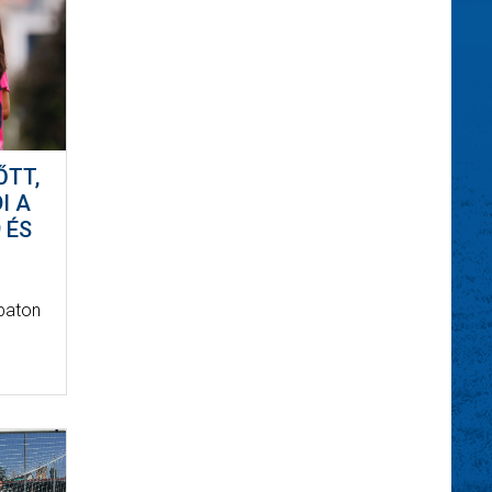
ŐTT,
I A
 ÉS
baton