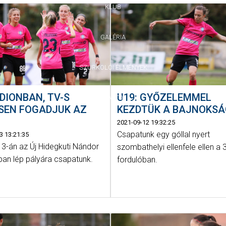
KLUB
GALÉRIA
SZURKOLÓI ÉLMÉNYEK
DIONBAN, TV-S
U19: GYŐZELEMMEL
SAJTÓ
SEN FOGADJUK AZ
KEZDTÜK A BAJNOKS
T
2021-09-12 19:32:25
Csapatunk egy góllal nyert
3 13:21:35
 3-án az Új Hidegkuti Nándor
szombathelyi ellenfele ellen a 3
ban lép pályára csapatunk.
fordulóban.