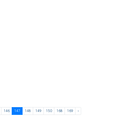
146
147
148
149
150
168
169
›