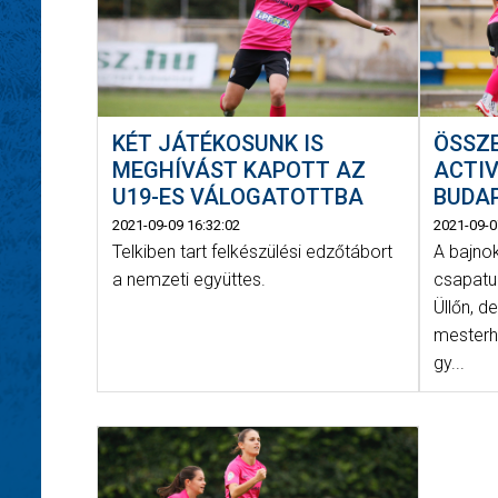
KÉT JÁTÉKOSUNK IS
ÖSSZ
MEGHÍVÁST KAPOTT AZ
ACTIV
U19-ES VÁLOGATOTTBA
BUDAP
2021-09-09 16:32:02
2021-09-0
Telkiben tart felkészülési edzőtábort
A bajno
a nemzeti együttes.
csapatun
Üllőn, de
mester
gy...