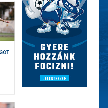
ÁGOT
.