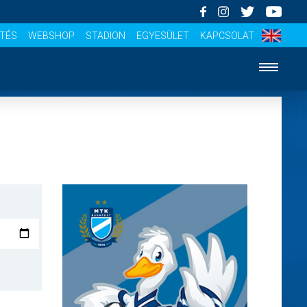
ÍTÉS
WEBSHOP
STADION
EGYESÜLET
KAPCSOLAT