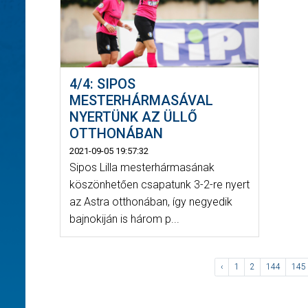
4/4: SIPOS
MESTERHÁRMASÁVAL
NYERTÜNK AZ ÜLLŐ
OTTHONÁBAN
2021-09-05 19:57:32
Sipos Lilla mesterhármasának
köszönhetően csapatunk 3-2-re nyert
az Astra otthonában, így negyedik
bajnokiján is három p...
‹
1
2
144
145