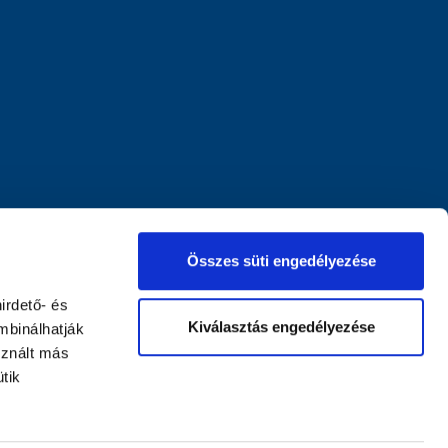
Összes süti engedélyezése
irdető- és
Kiválasztás engedélyezése
mbinálhatják
sznált más
tik