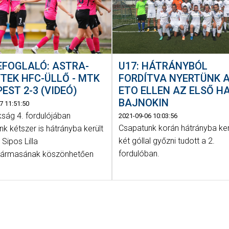
EFOGLALÓ: ASTRA-
U17: HÁTRÁNYBÓL
TEK HFC-ÜLLŐ - MTK
FORDÍTVA NYERTÜNK 
EST 2-3 (VIDEÓ)
ETO ELLEN AZ ELSŐ H
BAJNOKIN
7 11:51:50
kság 4. fordulójában
2021-09-06 10:03:56
Csapatunk korán hátrányba ker
k kétszer is hátrányba került
két góllal győzni tudott a 2.
 Sipos Lilla
fordulóban.
hármasának köszönhetően