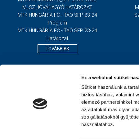
MLSZ JÓVÁHAGYÓ HATÁROZAT
M
MTK HUNGÁRIA FC - TAO SFP 23-24
S
Program
MTK HUNGÁRIA FC - TAO SFP 23-24
Határozat
TOVÁBBIAK
Ez a weboldal sütiket has
Sütiket használunk a tart
biztosításához, valamint 
elemező partnereinkkel me
az adatokat más olyan ad
szolgáltatásokból gyűjtött
használatához.