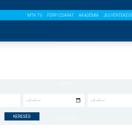
MTK TV
FÉRFI CSAPAT
AKADÉMIA
JEGYÉRTÉKES
NYITÓLAP
HÍREK
CSAPAT
MÉRKŐZÉSEK
KERESÉS
JELENTKEZÉS