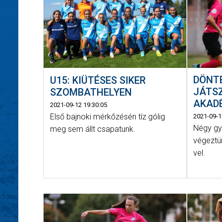
DÖNT
U15: KIÜTÉSES SIKER
JÁTS
SZOMBATHELYEN
AKAD
2021-09-12 19:30:05
Első bajnoki mérkőzésén tíz gólig
2021-09-1
Négy gy
meg sem állt csapatunk.
végeztü
vel.