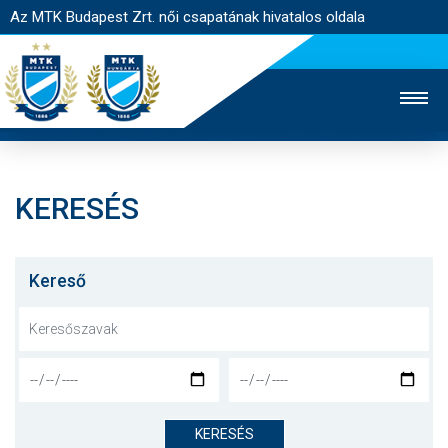
Az MTK Budapest Zrt. női csapatának hivatalos oldala
KERESÉS
MTK TV
FÉRFI CSAPAT
AKADÉMIA
JEGYÉRTÉKESÍTÉS
WEBSHOP
STADION
Kereső
EGYESÜLET
KAPCSOLAT
NYITÓLAP
HÍREK
KERESÉS
CSAPAT