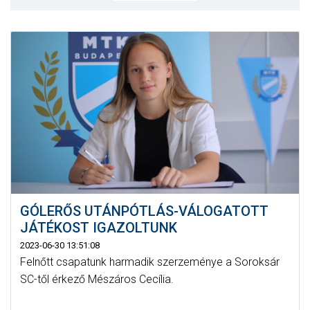
MÉRKŐZÉSEK
JELENTKEZÉS
KLUB
GALÉRIA
SZURKOLÓI ÉLMÉNYEK
SAJTÓ
GÓLERŐS UTÁNPÓTLÁS-VÁLOGATOTT
JÁTÉKOST IGAZOLTUNK
2023-06-30 13:51:08
Felnőtt csapatunk harmadik szerzeménye a Soroksár
SC-től érkező Mészáros Cecília.