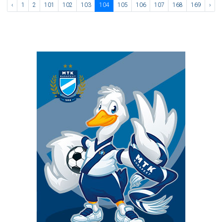
‹
1
2
101
102
103
104
105
106
107
168
169
›