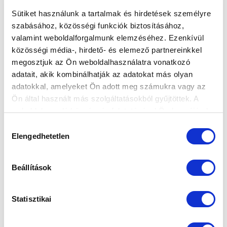
Sütiket használunk a tartalmak és hirdetések személyre
szabásához, közösségi funkciók biztosításához,
valamint weboldalforgalmunk elemzéséhez. Ezenkívül
NÉGY CSAPATUNK IS GYÖMRŐN ZÁRTA A
közösségi média-, hirdető- és elemező partnereinkkel
SZEZONT
megosztjuk az Ön weboldalhasználatra vonatkozó
adatait, akik kombinálhatják az adatokat más olyan
2023-06-13 11:19:41
A nyári pihenő előtti utolsó megmérettetésen vettek
adatokkal, amelyeket Ön adott meg számukra vagy az
Ön által használt más szolgáltatásokból gyűjtöttek. A
részt együtteseink.
weboldalon való böngészés folytatásával Ön hozzájárul a
sütik használatához.
Hozzájárulás
Elengedhetetlen
kiválasztása
Beállítások
Statisztikai