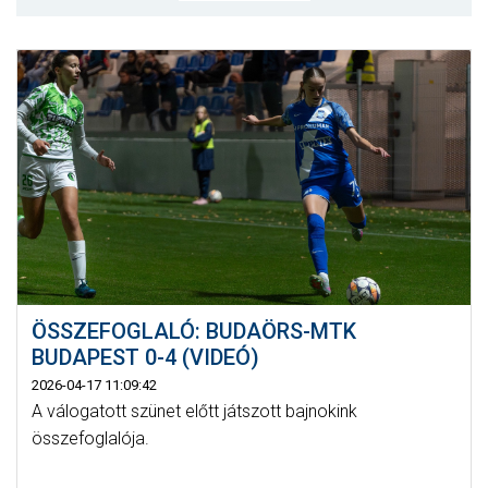
MÉRKŐZÉSEK
JELENTKEZÉS
KLUB
GALÉRIA
SZURKOLÓI ÉLMÉNYEK
SAJTÓ
ÖSSZEFOGLALÓ: BUDAÖRS-MTK
BUDAPEST 0-4 (VIDEÓ)
2026-04-17 11:09:42
A válogatott szünet előtt játszott bajnokink
összefoglalója.