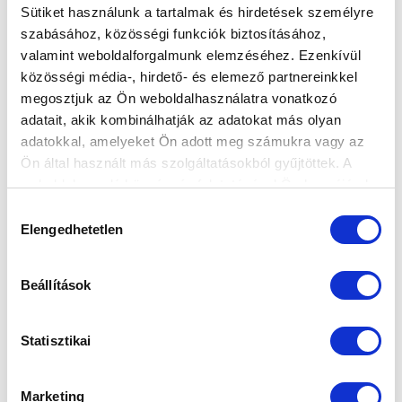
Sütiket használunk a tartalmak és hirdetések személyre
szabásához, közösségi funkciók biztosításához,
valamint weboldalforgalmunk elemzéséhez. Ezenkívül
HÁROM U14-ES BAJNOKI, PÁLYÁN AZ U17
közösségi média-, hirdető- és elemező partnereinkkel
ÉS AZ U11 - HETI MENETREND
megosztjuk az Ön weboldalhasználatra vonatkozó
2026-04-07 11:16:45
adatait, akik kombinálhatják az adatokat más olyan
Felnőtt, U19-es, U15-ös és U10-es csapatunk ezúttal
adatokkal, amelyeket Ön adott meg számukra vagy az
nem lép pályára.
Ön által használt más szolgáltatásokból gyűjtöttek. A
weboldalon való böngészés folytatásával Ön hozzájárul a
sütik használatához.
Hozzájárulás
Elengedhetetlen
kiválasztása
Beállítások
Statisztikai
Marketing