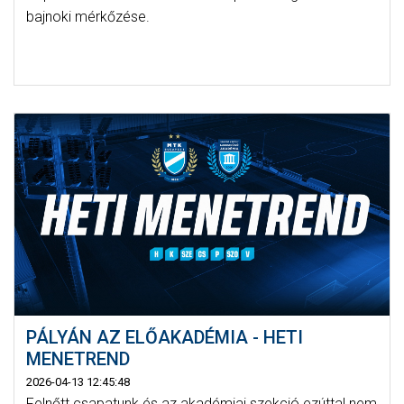
bajnoki mérkőzése.
PÁLYÁN AZ ELŐAKADÉMIA - HETI
MENETREND
2026-04-13 12:45:48
Felnőtt csapatunk és az akadémiai szekció ezúttal nem