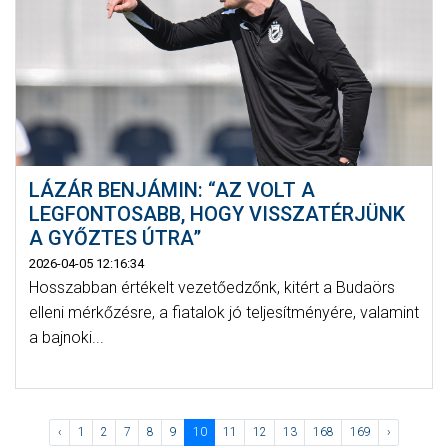
LÁZÁR BENJÁMIN: “AZ VOLT A
LEGFONTOSABB, HOGY VISSZATÉRJÜNK
A GYŐZTES ÚTRA”
2026-04-05 12:16:34
Hosszabban értékelt vezetőedzőnk, kitért a Budaörs
elleni mérkőzésre, a fiatalok jó teljesítményére, valamint
a bajnoki...
‹
1
2
7
8
9
10
11
12
13
168
169
›