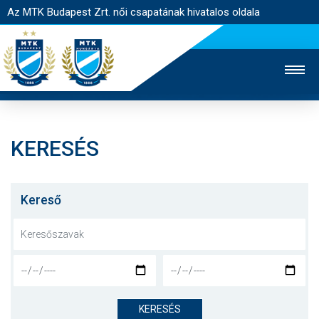
Az MTK Budapest Zrt. női csapatának hivatalos oldala
KERESÉS
MTK TV
FÉRFI CSAPAT
AKADÉMIA
JEGYÉRTÉKESÍTÉS
WEBSHOP
STADION
Kereső
EGYESÜLET
KAPCSOLAT
NYITÓLAP
HÍREK
KERESÉS
CSAPAT