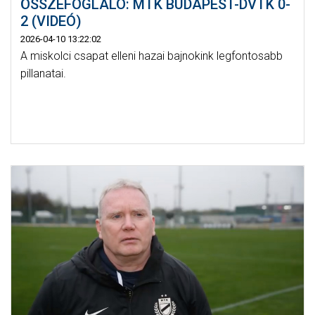
ÖSSZEFOGLALÓ: MTK BUDAPEST-DVTK 0-
2 (VIDEÓ)
2026-04-10 13:22:02
A miskolci csapat elleni hazai bajnokink legfontosabb
pillanatai.