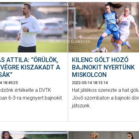
KLUB
GALÉRIA
SZURKOLÓI ÉLMÉNYEK
S ATTILA: “ÖRÜLÖK,
KILENC GÓLT HOZÓ
SAJTÓ
VÉGRE KISZAKADT A
BAJNOKIT NYERTÜNK
SÁK”
MISKOLCON
4 18:49:25
2022-05-14 18:13:14
dzőnk értékelte a DVTK
Hat játékos szerezte a hat gól
ban 6-3-ra megnyert bajnokit.
Jövő szombaton a bajnoki dön
játszunk.