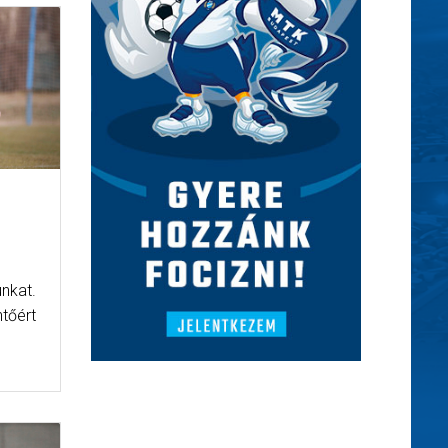
unkat.
tőért