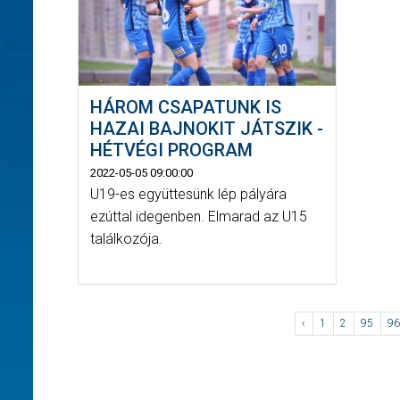
HÁROM CSAPATUNK IS
HAZAI BAJNOKIT JÁTSZIK -
HÉTVÉGI PROGRAM
2022-05-05 09:00:00
U19-es együttesünk lép pályára
ezúttal idegenben. Elmarad az U15
találkozója.
‹
1
2
95
96