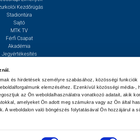
zurkolói Kezdőrúgás
Stadiontúra
Sajtó
MTK TV
Férfi Csapat
Akadémia
Jegyértékesítés
Webshop
Stadion
znál.
Egyesület
almak és hirdetések személyre szabásához, közösségi funkciók
Kapcsolat
weboldalforgalmunk elemzéséhez. Ezenkívül közösségi média-, h
gosztjuk az Ön weboldalhasználatra vonatkozó adatait, akik ko
atokkal, amelyeket Ön adott meg számukra vagy az Ön által ha
ek. A weboldalon való böngészés folytatásával Ön hozzájárul a sü