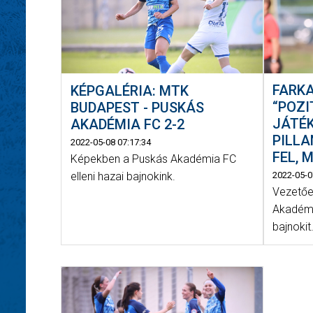
FARKA
KÉPGALÉRIA: MTK
“POZI
BUDAPEST - PUSKÁS
JÁTÉ
AKADÉMIA FC 2-2
PILLA
2022-05-08 07:17:34
FEL, 
Képekben a Puskás Akadémia FC
elleni hazai bajnokink.
2022-05-0
Vezetőe
Akadémi
bajnokit