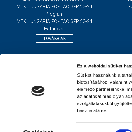
MTK HUNGÁRIA FC - TAO SFP 23-24
S
Program
MTK HUNGÁRIA FC - TAO SFP 23-24
Határozat
TOVÁBBIAK
Ez a weboldal sütiket has
Sütiket használunk a tart
biztosításához, valamint 
elemező partnereinkkel me
az adatokat más olyan ad
szolgáltatásokból gyűjtött
használatához.
Hozzájárulás