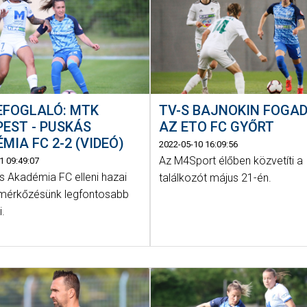
EFOGLALÓ: MTK
TV-S BAJNOKIN FOGA
EST - PUSKÁS
AZ ETO FC GYŐRT
MIA FC 2-2 (VIDEÓ)
2022-05-10 16:09:56
Az M4Sport élőben közvetíti a
1 09:49:07
s Akadémia FC elleni hazai
találkozót május 21-én.
 mérkőzésünk legfontosabb
i.