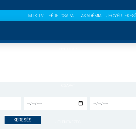
MTK TV
FÉRFI CSAPAT
AKADÉMIA
JEGYÉRTÉKES
NYITÓLAP
HÍREK
CSAPAT
MÉRKŐZÉSEK
KERESÉS
JELENTKEZÉS