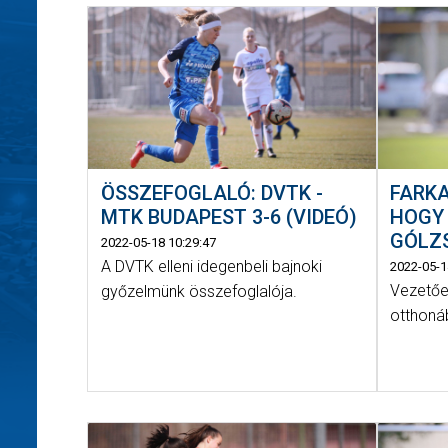
ÖSSZEFOGLALÓ: DVTK -
FARKA
MTK BUDAPEST 3-6 (VIDEÓ)
HOGY 
GÓLZ
2022-05-18 10:29:47
A DVTK elleni idegenbeli bajnoki
2022-05-1
Vezetőe
győzelmünk összefoglalója.
otthoná