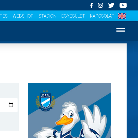
ÍTÉS
WEBSHOP
STADION
EGYESÜLET
KAPCSOLAT