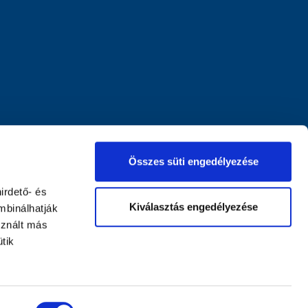
Összes süti engedélyezése
irdető- és
Kiválasztás engedélyezése
mbinálhatják
sznált más
tik