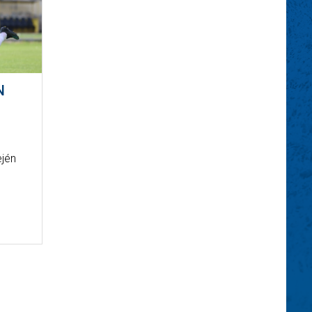
N
ején