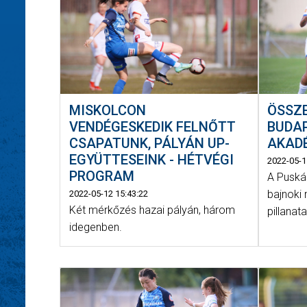
MISKOLCON
ÖSSZ
VENDÉGESKEDIK FELNŐTT
BUDAP
CSAPATUNK, PÁLYÁN UP-
AKADÉ
EGYÜTTESEINK - HÉTVÉGI
2022-05-1
PROGRAM
A Puská
bajnoki
2022-05-12 15:43:22
Két mérkőzés hazai pályán, három
pillanata
idegenben.