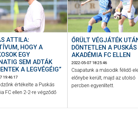
S ATTILA:
ŐRÜLT VÉGJÁTÉK UTÁ
TÍVUM, HOGY A
DÖNTETLEN A PUSKÁS
KOSOK EGY
AKADÉMIA FC ELLEN
NATIG SEM ADTÁK
2022-05-07 18:25:46
MENTEK A LEGVÉGÉIG”
Csapatunk a második félidő el
előnybe került, majd az utolsó
7 19:46:17
dzőnk értékelte a Puskás
percben egyenlített.
a FC ellen 2-2-re végződő
.