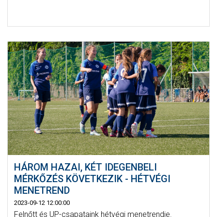
HÁROM HAZAI, KÉT IDEGENBELI
MÉRKŐZÉS KÖVETKEZIK - HÉTVÉGI
MENETREND
2023-09-12 12:00:00
Felnőtt és UP-csapataink hétvégi menetrendje.