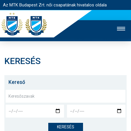
Az MTK Budapest Zrt. női csapatának hivatalos oldala
KERESÉS
MTK TV
FÉRFI CSAPAT
AKADÉMIA
JEGYÉRTÉKESÍTÉS
WEBSHOP
STADION
Kereső
EGYESÜLET
KAPCSOLAT
NYITÓLAP
HÍREK
KERESÉS
CSAPAT