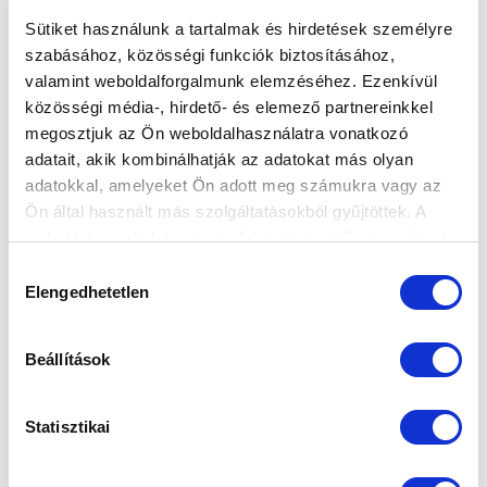
Sütiket használunk a tartalmak és hirdetések személyre
szabásához, közösségi funkciók biztosításához,
valamint weboldalforgalmunk elemzéséhez. Ezenkívül
CSÜTÖRTÖKÖN EGY, SZOMBATON HÁROM
közösségi média-, hirdető- és elemező partnereinkkel
BAJNOKI KÖVETKEZIK
megosztjuk az Ön weboldalhasználatra vonatkozó
adatait, akik kombinálhatják az adatokat más olyan
2023-08-30 18:52:53
Felnőtt csapatunk Győrbe látogat, az akadémiai
adatokkal, amelyeket Ön adott meg számukra vagy az
Ön által használt más szolgáltatásokból gyűjtöttek. A
szekció a Puskás Akadémia FC-vel találkozik.
weboldalon való böngészés folytatásával Ön hozzájárul a
sütik használatához.
Hozzájárulás
Elengedhetetlen
kiválasztása
Beállítások
Statisztikai