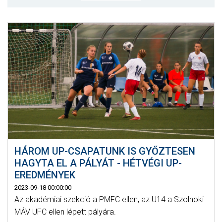
MÉRKŐZÉSEK
JELENTKEZÉS
KLUB
GALÉRIA
SZURKOLÓI ÉLMÉNYEK
SAJTÓ
HÁROM UP-CSAPATUNK IS GYŐZTESEN
HAGYTA EL A PÁLYÁT - HÉTVÉGI UP-
EREDMÉNYEK
2023-09-18 00:00:00
Az akadémiai szekció a PMFC ellen, az U14 a Szolnoki
MÁV UFC ellen lépett pályára.