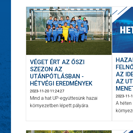
HAZAI
VÉGET ÉRT AZ ŐSZI
FELN
SZEZON AZ
AZ ID
UTÁNPÓTLÁSBAN -
AZ UT
HÉTVÉGI EREDMÉNYEK
MENE
2023-11-20 11:24:27
2023-11-1
Mind a hat UP-együttesünk hazai
A héten
környezetben lépett pályára.
környez