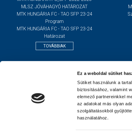
MLSZ JÓVÁHAGYÓ HATÁROZAT
M
MTK HUNGÁRIA FC - TAO SFP 23-24
S
Program
MTK HUNGÁRIA FC - TAO SFP 23-24
Határozat
TOVÁBBIAK
Ez a weboldal sütiket has
Sütiket használunk a tart
biztosításához, valamint 
elemező partnereinkkel me
az adatokat más olyan ad
szolgáltatásokból gyűjtött
használatához.