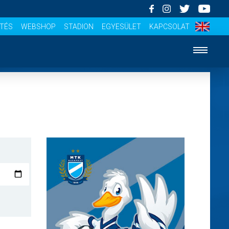
ÍTÉS
WEBSHOP
STADION
EGYESÜLET
KAPCSOLAT