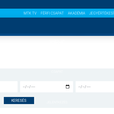
MTK TV
FÉRFI CSAPAT
AKADÉMIA
JEGYÉRTÉKES
NYITÓLAP
HÍREK
CSAPAT
MÉRKŐZÉSEK
KERESÉS
JELENTKEZÉS