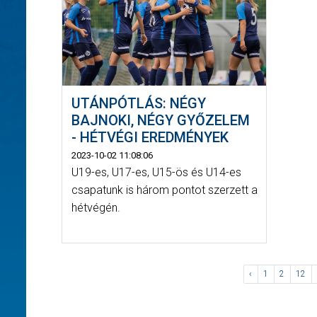
UTÁNPÓTLÁS: NÉGY
BAJNOKI, NÉGY GYŐZELEM
- HÉTVÉGI EREDMÉNYEK
2023-10-02 11:08:06
U19-es, U17-es, U15-ös és U14-es
csapatunk is három pontot szerzett a
hétvégén.
‹
1
2
12