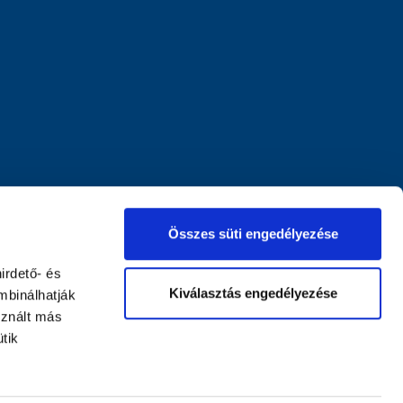
Összes süti engedélyezése
irdető- és
Kiválasztás engedélyezése
mbinálhatják
sznált más
tik