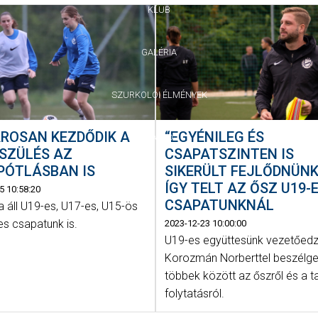
KLUB
GALÉRIA
SZURKOLÓI ÉLMÉNYEK
ROSAN KEZDŐDIK A
“EGYÉNILEG ÉS
SAJTÓ
SZÜLÉS AZ
CSAPATSZINTEN IS
PÓTLÁSBAN IS
SIKERÜLT FEJLŐDNÜNK”
ÍGY TELT AZ ŐSZ U19-
5 10:58:20
CSAPATUNKNÁL
 áll U19-es, U17-es, U15-ös
es csapatunk is.
2023-12-23 10:00:00
U19-es együttesünk vezetőedz
Korozmán Norberttel beszélge
többek között az őszről és a t
folytatásról.