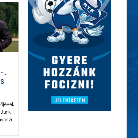
 -
ES
őjével,
ttünk
avaszi