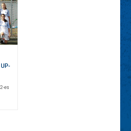
 UP-
12-es