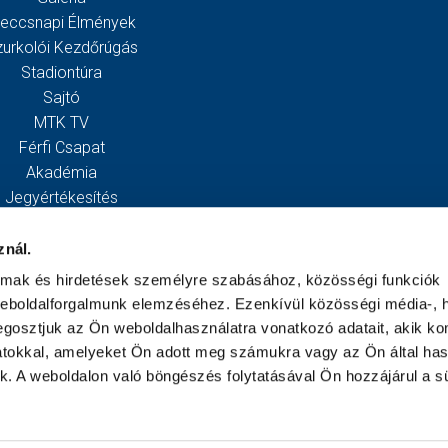
eccsnapi Élmények
zurkolói Kezdőrúgás
Stadiontúra
Sajtó
MTK TV
Férfi Csapat
Akadémia
Jegyértékesítés
Webshop
Stadion
znál.
Egyesület
almak és hirdetések személyre szabásához, közösségi funkciók
Kapcsolat
weboldalforgalmunk elemzéséhez. Ezenkívül közösségi média-, h
gosztjuk az Ön weboldalhasználatra vonatkozó adatait, akik ko
atokkal, amelyeket Ön adott meg számukra vagy az Ön által ha
ek. A weboldalon való böngészés folytatásával Ön hozzájárul a sü