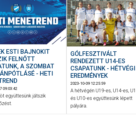
K ESTI BAJNOKIT
GÓLFESZTIVÁLT
ZIK FELNŐTT
RENDEZETT U14-ES
ATUNK, A SZOMBAT
CSAPATUNK - HÉTVÉGI
ÁNPÓTLÁSÉ - HETI
EREDMÉNYEK
TREND
2023-10-09 12:25:59
7 09:03:42
A hétvégén U19-es, U14-es, U
öt együttesünk játszik
és U10-es együttesünk lépett
őzést.
pályára.