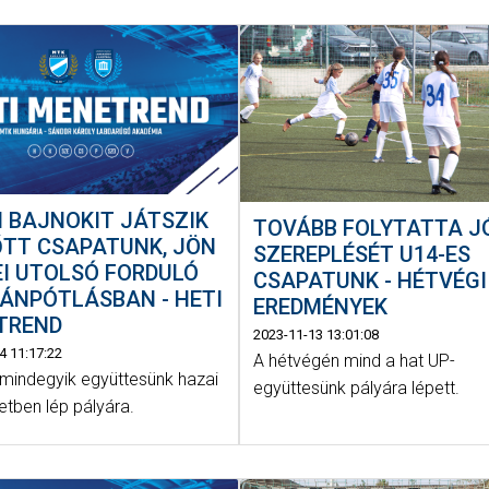
 BAJNOKIT JÁTSZIK
TOVÁBB FOLYTATTA J
ŐTT CSAPATUNK, JÖN
SZEREPLÉSÉT U14-ES
EI UTOLSÓ FORDULÓ
CSAPATUNK - HÉTVÉGI
ÁNPÓTLÁSBAN - HETI
EREDMÉNYEK
TREND
2023-11-13 13:01:08
4 11:17:22
A hétvégén mind a hat UP-
 mindegyik együttesünk hazai
együttesünk pályára lépett.
etben lép pályára.