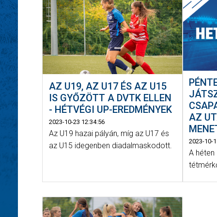
PÉNTE
AZ U19, AZ U17 ÉS AZ U15
JÁTS
IS GYŐZÖTT A DVTK ELLEN
CSAP
- HÉTVÉGI UP-EREDMÉNYEK
AZ UT
2023-10-23 12:34:56
MENE
Az U19 hazai pályán, míg az U17 és
2023-10-1
az U15 idegenben diadalmaskodott.
A héten 
tétmérk