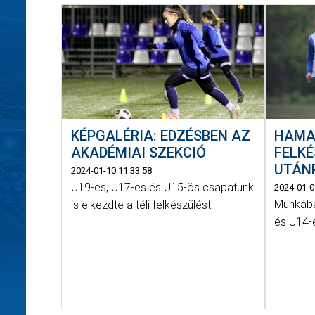
KÉPGALÉRIA: EDZÉSBEN AZ
HAMA
AKADÉMIAI SZEKCIÓ
FELKÉ
UTÁN
2024-01-10 11:33:58
U19-es, U17-es és U15-ös csapatunk
2024-01-0
Munkába
is elkezdte a téli felkészülést.
és U14-