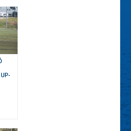
Ó
 UP-