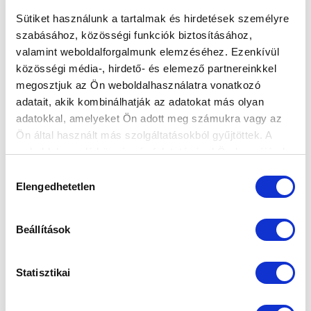
Sütiket használunk a tartalmak és hirdetések személyre
szabásához, közösségi funkciók biztosításához,
valamint weboldalforgalmunk elemzéséhez. Ezenkívül
MAKRAI LÁSZLÓ: “EXTRA MOTIVÁCIÓT
közösségi média-, hirdető- és elemező partnereinkkel
KAPTUNK AZ UTOLSÓ HÁROM
megosztjuk az Ön weboldalhasználatra vonatkozó
FORDULÓRA”
adatait, akik kombinálhatják az adatokat más olyan
adatokkal, amelyeket Ön adott meg számukra vagy az
2024-11-02 16:42:41
Így értékelt vezetőedzőnk a Soroksár SC otthonában 4-
Ön által használt más szolgáltatásokból gyűjtöttek. A
weboldalon való böngészés folytatásával Ön hozzájárul a
0-ra megnyert bajnokit követően.
sütik használatához.
Hozzájárulás
Elengedhetetlen
kiválasztása
Beállítások
Statisztikai