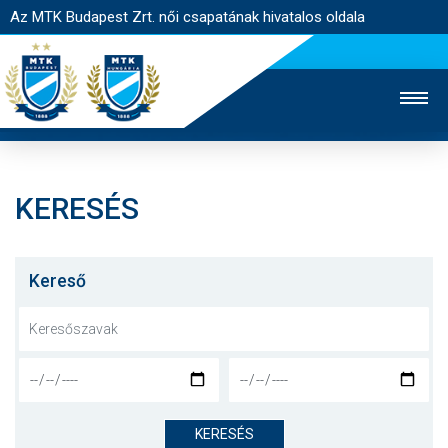
Az MTK Budapest Zrt. női csapatának hivatalos oldala
KERESÉS
MTK TV
FÉRFI CSAPAT
AKADÉMIA
JEGYÉRTÉKESÍTÉS
WEBSHOP
STADION
Kereső
EGYESÜLET
KAPCSOLAT
NYITÓLAP
HÍREK
KERESÉS
CSAPAT