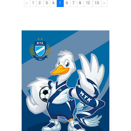
‹
1
2
3
4
5
6
7
8
12
13
›