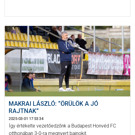
MAKRAI LÁSZLÓ: “ÖRÜLÖK A JÓ
RAJTNAK”
2025-03-01 17:53:34
Így értékelte vezetőedzőnk a Budapest Honvéd FC
otthonában 3-0-ra megnyert bajnokit.