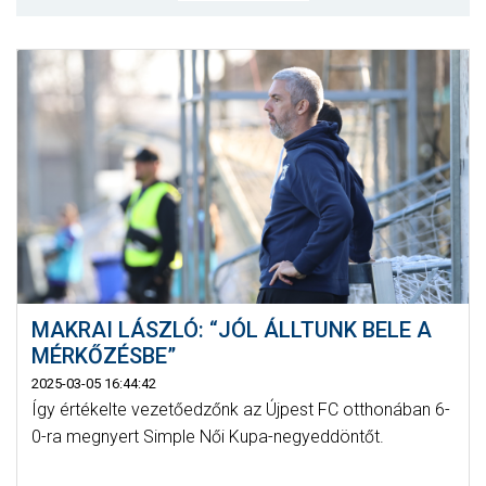
MÉRKŐZÉSEK
JELENTKEZÉS
KLUB
GALÉRIA
SZURKOLÓI ÉLMÉNYEK
SAJTÓ
MAKRAI LÁSZLÓ: “JÓL ÁLLTUNK BELE A
MÉRKŐZÉSBE”
2025-03-05 16:44:42
Így értékelte vezetőedzőnk az Újpest FC otthonában 6-
0-ra megnyert Simple Női Kupa-negyeddöntőt.