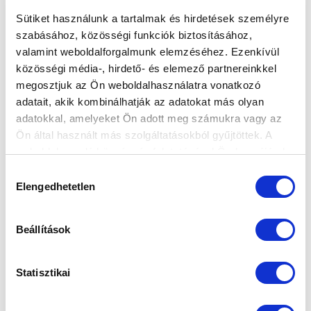
Sütiket használunk a tartalmak és hirdetések személyre
szabásához, közösségi funkciók biztosításához,
valamint weboldalforgalmunk elemzéséhez. Ezenkívül
MAGABIZTOS GYŐZELEM HAZAI PÁLYÁN
közösségi média-, hirdető- és elemező partnereinkkel
megosztjuk az Ön weboldalhasználatra vonatkozó
2022-09-10 17:45:00
Csapatunk két góllal nyert az újonc szegedi együttes
adatait, akik kombinálhatják az adatokat más olyan
ellen. Négy forduló után is kapott gól nélkül állunk.
adatokkal, amelyeket Ön adott meg számukra vagy az
Ön által használt más szolgáltatásokból gyűjtöttek. A
weboldalon való böngészés folytatásával Ön hozzájárul a
sütik használatához.
Hozzájárulás
Elengedhetetlen
kiválasztása
Beállítások
Statisztikai