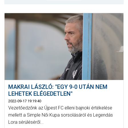
MÉRKŐZÉSEK
JELENTKEZÉS
KLUB
GALÉRIA
SZURKOLÓI ÉLMÉNYEK
SAJTÓ
MAKRAI LÁSZLÓ: "EGY 9-0 UTÁN NEM
LEHETEK ELÉGEDETLEN"
2022-09-17 19:19:40
Vezetőedzőnk az Újpest FC elleni bajnoki értékelése
mellett a Simple Női Kupa sorsolásáról és Legendás
Lora sérüléséről...