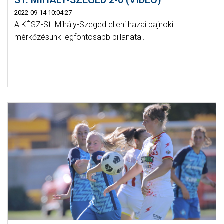
ST. MIHÁLY-SZEGED 2-0 (VIDEÓ)
2022-09-14 10:04:27
A KÉSZ-St. Mihály-Szeged elleni hazai bajnoki
mérkőzésünk legfontosabb pillanatai.