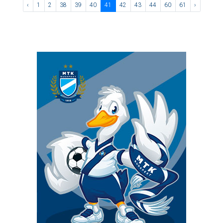
‹
1
2
38
39
40
41
42
43
44
60
61
›