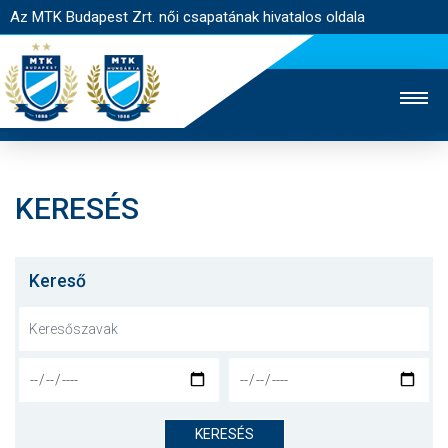
Az MTK Budapest Zrt. női csapatának hivatalos oldala
KERESÉS
MTK TV
FÉRFI CSAPAT
AKADÉMIA
JEGYÉRTÉKESÍTÉS
WEBSHOP
STADION
Kereső
EGYESÜLET
KAPCSOLAT
NYITÓLAP
HÍREK
KERESÉS
CSAPAT